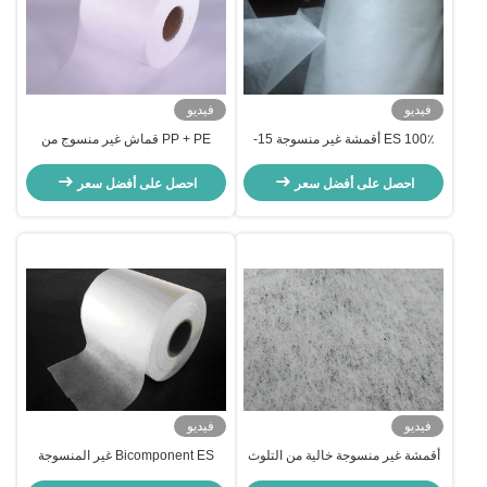
فيديو
فيديو
100٪ ES أقمشة غير منسوجة 15-
PP + PE قماش غير منسوج من
20gsm نسيج أملس ماء لتنظيف
الألياف الحرارية ES لأقنعة الوجه
أقنعة الغرفة
احصل على أفضل سعر
احصل على أفضل سعر
فيديو
فيديو
أقمشة غير منسوجة خالية من التلوث
Bicomponent ES غير المنسوجة
الصحي لأكياس الشاي التي يمكن
النسيج جيد اللون الأبيض للزي الطبي