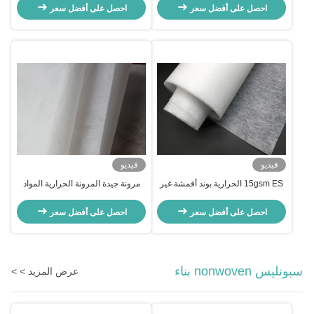
التخلص منها
احصل على أفضل سعر
احصل على أفضل سعر
فيديو
فيديو
15gsm ES الحرارية بوند أقمشة غير
مرونة جيدة المرونة الحرارية المواد
منسوجة لأكياس شاي القهوة الساخنة
الخام غير المنسوجة النسيج للوجه
قناع
احصل على أفضل سعر
احصل على أفضل سعر
سبونليس nonwoven بناء
عرض المزيد > >