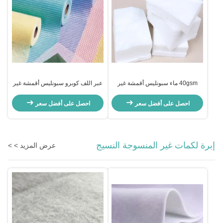
40gsm ماء سبونليس أقمشة غير
عبر اللف كوبرو سبونليس أقمشة غير
منسوجة 100٪ فيسكوز قابل للتنفس
منسوجة المواد الخام تكنولوجيا
للمناديل المبللة
سبونليس للمناديل المبللة للأطفال
احصل على أفضل سعر
احصل على أفضل سعر
إبرة لكمات غير المنسوجة النسيج
عرض المزيد > >