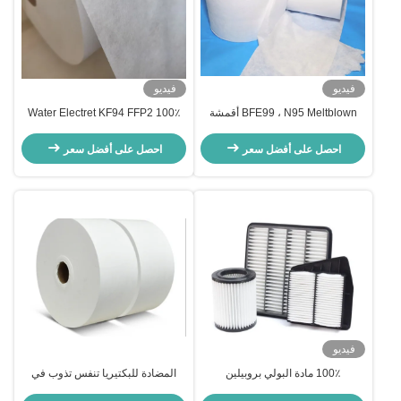
فيديو
فيديو
BFE99 ، N95 Meltblown أقمشة
Water Electret KF94 FFP2 100٪
غير منسوجة / أقمشة غير منسوجة من
PP 20gsm Meltblown أقمشة غير
البولي بروبيلين
منسوجة
احصل على أفضل سعر
احصل على أفضل سعر
فيديو
100٪ مادة البولي بروبيلين
المضادة للبكتيريا تنفس تذوب في
Meltblown أقمشة غير منسوجة
مهب أقمشة غير منسوجة البولي