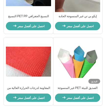
إيكو بي تي غير المنسوجة الحادة
النسيج الجغرافي PET PP النسيج
الصوتية شعار للجدران مقاومة
غير المنسوج النسيج الجغرافي غير
للرطوبة مصنع التوريد المباشر
المنسوج نسيج الجغرافي البوليستر
احصل على أفضل سعر
احصل على أفضل سعر
بكميات كبيرة
النسيج الجغرافي
فيديو
الصديق للبيئة PET غير المنسوجة
المقاومة لدرجات الحرارة العالية من
قابلية التآكل / مقاومة الشيخوخة
النسيج غير المنسوج من بي تي 120
للتعبئة والتغليف والطب
غرام الوزن الأساسي المخصص
احصل على أفضل سعر
احصل على أفضل سعر