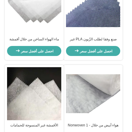
صنع وفقا لطلب الزّبون PLA غير
ماء الهواء الساخن من خلال أقمشة
يحوك بناء / non-يحوك قابل للتفسّخ
غير منسوجة للمناديل المبللة /
حيويّا قماش ل diapers
حفاضات الأطفال
احصل على أفضل سعر
احصل على أفضل سعر
هواء أبيض من خلال Nonwoven 1 -
الأقمشة غير المنسوجة للحمامات
2100mm عرض Eco صديقة للمناديل
الصحية والحفاضات