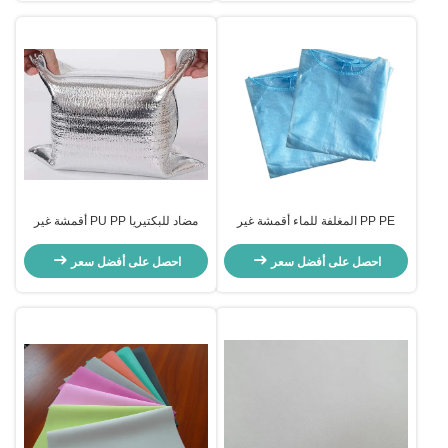
PP PE المغلفة للماء أقمشة غير
مضاد للبكتيريا PU PP أقمشة غير
منسوجة مغلفة 40gsm غير سامة
منسوجة من أجل لصق الحقيبة
لأثواب العزلة
الحرارية
احصل على أفضل سعر
احصل على أفضل سعر