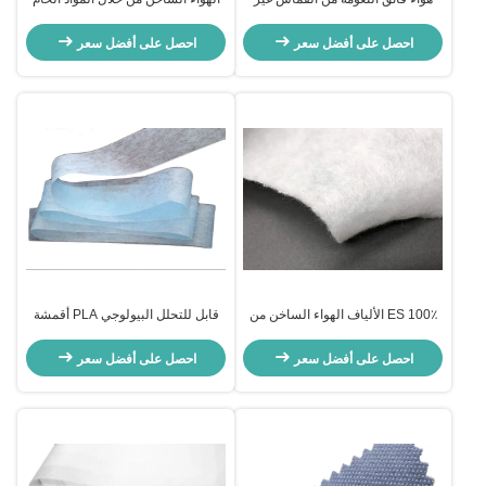
المنسوج من خلال محبة للماء مثقبة
النسيجية غير المنسوجة لأقنعة N95
للمناديل الصحية
احصل على أفضل سعر
احصل على أفضل سعر
100٪ ES الألياف الهواء الساخن من
قابل للتحلل البيولوجي PLA أقمشة
خلال الأقمشة غير المنسوجة ADL
غير منسوجة مضادة للبكتيريا وبطبيعة
لحفاضات الأطفال
الحال FDA قياسي
احصل على أفضل سعر
احصل على أفضل سعر