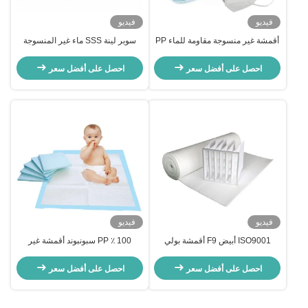
فيديو
فيديو
أقمشة غير منسوجة مقاومة للماء PP
سوبر لينة SSS ماء غير المنسوجة
سبونبوند لأقنعة الوجه ثلاثية الطبقات
المواد القابلة لإعادة التدوير لصنع
N95 KF94
حفاضات
احصل على أفضل سعر
احصل على أفضل سعر
فيديو
فيديو
ISO9001 أبيض F9 أقمشة بولي
100 ٪ PP سبونبوند أقمشة غير
بروبيلين غير منسوجة 50gsm لأجهزة
منسوجة للبطانة السفلية
تنقية الهواء
احصل على أفضل سعر
احصل على أفضل سعر