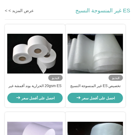
ES غير المنسوجة النسيج
عرض المزيد > >
فيديو
فيديو
تخصيص ES غير المنسوجة النسيج
20gsm ES الحرارية بوند أقمشة غير
15gsm 20gsm لأقنعة الوجه 3ply
منسوجة بيضاء ناعمة ناعمة لأقنعة
المتاح
الوجه KF94
احصل على أفضل سعر
احصل على أفضل سعر