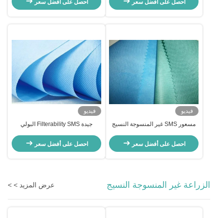
احصل على أفضل سعر
احصل على أفضل سعر
فيديو
فيديو
مسعور SMS غير المنسوجة النسيج
جيدة Filterability SMS البولي
تنفس للطفل / حفاضات الكبار
بروبلين سبونبوند أقمشة غير منسوجة
حفاضات
الاستاتيكيه مع ISO9001 SGS
احصل على أفضل سعر
احصل على أفضل سعر
الزراعة غير المنسوجة النسيج
عرض المزيد > >