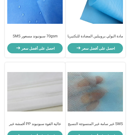
مادة البولي بروبيلين المضادة للبكتيريا
70gsm سبونبوند مسعور SMS
SMS أقمشة غير منسوجة ناعمة
أقمشة غير منسوجة للحفاضات
وقابلة للتنفس
احصل على أفضل سعر
احصل على أفضل سعر
SMS غير سامة غير المنسوجة النسيج
عالية القوة سبونبوند PP أقمشة غير
صديقة للبيئة مسعور للماء لحفاضات
منسوجة SMS لحفاضات الكبار