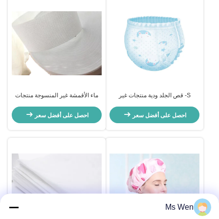
S- قص الجلد ودية منتجات غير
ماء الأقمشة غير المنسوجة منتجات
المنسوجة النسيج المتاح PP محبوكة
صديقة للبيئة مثقبة للمواد الخام منديل
للطفل / حفاضات الكبار
صحي
احصل على أفضل سعر
احصل على أفضل سعر
Ms Wen