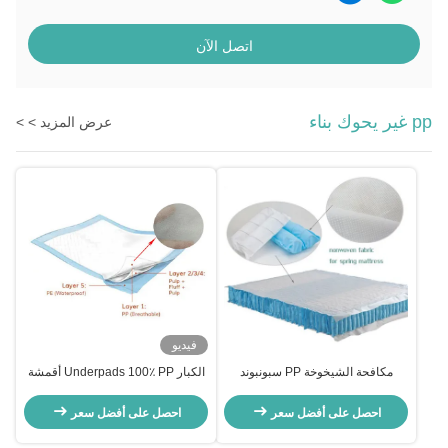
اتصل الآن
pp غير يحوك بناء
عرض المزيد > >
فيديو
مكافحة الشيخوخة PP سبونبوند
الكبار Underpads 100٪ PP أقمشة
أقمشة غير منسوجة بانتون لمراتب
غير منسوجة ماصة للماء 10g-20gsm
الربيع
ماء
احصل على أفضل سعر
احصل على أفضل سعر