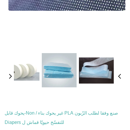
صنع وفقا لطلب الزّبون PLA غير يحوك بناء / Non-يحوك قابل
للتفسّخ حيويّا قماش ل Diapers