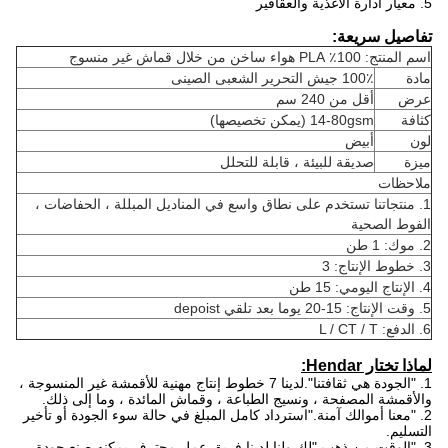
5. معيار ادارة الاغذية والعقاقير
تفاصيل سريعة:
اسم المنتج: 100٪ PLA هواء ساخن من خلال قماش غير منسوج
مادة
100٪ جيش التحرير الشعبى الصينى
عرض
أقل من 240 سم
كثافة
14-80gsm (يمكن تخصيصها)
لون
أبيض
ميزة
صديقة للبيئة ، قابلة للتحلل
ملاحظات
1. منتجاتنا تستخدم على نطاق واسع في المناديل المبللة ، الحفاضات ،
الفوط الصحية
2. موك: 1 طن
3. خطوط الإنتاج: 3
4. الإنتاج اليومي: 15 طن
5. وقت الإنتاج: 15-20 يوما بعد تلقي depoist
6. الدفع: L / CT / T
لماذا تختار Hendar:
1. "الجودة هي ثقافتنا".لدينا 7 خطوط إنتاج مهنية للأقمشة غير المنسوجة ،
والأقمشة المصفحة ، ونسيج الطباعة ، وقماش المائدة ، وما إلى ذلك.
2. "معنا أموالك آمنة."استرداد كامل المبلغ في حالة سوء الجودة أو تأخير
التسليم.
3. "الوقت من ذهب."لك ولنا.لدينا فريق عمل محترف يمكنه صنع جودة