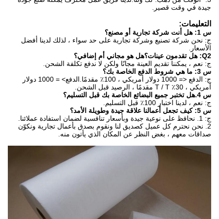
جيدة في وقت قصير.
التعليمات:
س 1: هل أنت شركة تجارية أو مصنع؟
ج: نحن شركة تصنيع وشركة تجارية على حد سواء ، لذلك لدينا أفضل
الأسعار.
Q2: هل تقدمون عينات؟هل هو مجاني أم إضافي؟
ج: نعم ، يمكننا تقديم العينة مجانًا ولكن لا ندفع تكلفة الشحن.
س 3: ما هي شروط الدفع الخاصة بك؟
ج: الدفع <= 1000 دولار أمريكي ، 100٪ مقدمًا.الدفع> = 1000 دولار
أمريكي ، 30٪ T / T مقدمًا ، الرصيد قبل الشحن.
س 4.هل تختبر جميع البضائع الخاصة بك قبل التسليم؟
ج: نعم ، لدينا اختبار 100٪ قبل التسليم.
س 5: كيف تجعل أعمالنا علاقة جيدة وطويلة الأمد؟
ج: 1. نحافظ على نوعية جيدة وبأسعار تنافسية لضمان استفادة عملائنا.
2. نحن نحترم كل عميل كصديق لنا ونقوم بصدق بأعمال تجارية ونكوّن
صداقات معهم ، بغض النظر عن المكان الذي يأتون منه.