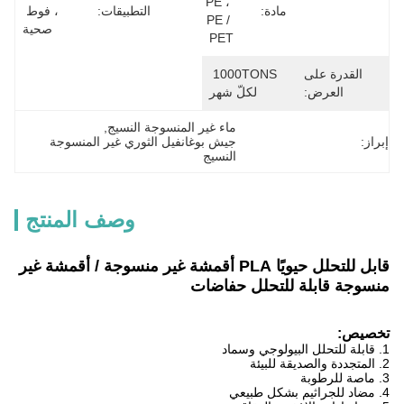
PE ، 
مادة:
التطبيقات:
، فوط 
PE / 
صحية
PET
القدرة على
1000TONS 
العرض:
لكلّ شهر
ماء غير المنسوجة النسيج
, 
إبراز:
جيش بوغانفيل الثوري غير المنسوجة 
النسيج
وصف المنتج
قابل للتحلل حيويًا PLA أقمشة غير منسوجة / أقمشة غير
منسوجة قابلة للتحلل حفاضات
تخصيص:
1. قابلة للتحلل البيولوجي وسماد
2. المتجددة والصديقة للبيئة
3. ماصة للرطوبة
4. مضاد للجراثيم بشكل طبيعي