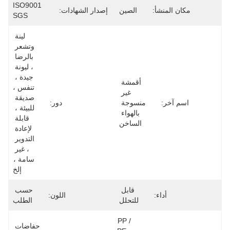
ISO9001 
مكان المنشأ:
الصين
إصدار الشهادات:
SGS
لينة 
وتشعر 
بالرضا 
، ليونة 
جيدة ، 
أقمشة 
تنفس ، 
غير 
صديقة 
اسم آخر:
منسوجة 
دور:
للبيئة ، 
بالهواء 
قابلة 
الساخن
لإعادة 
التدوير 
، غير 
سامة ، 
إلخ
قابل 
حسب 
أداء:
اللون:
للتحلل
الطلب
PP / 
حفاضات 