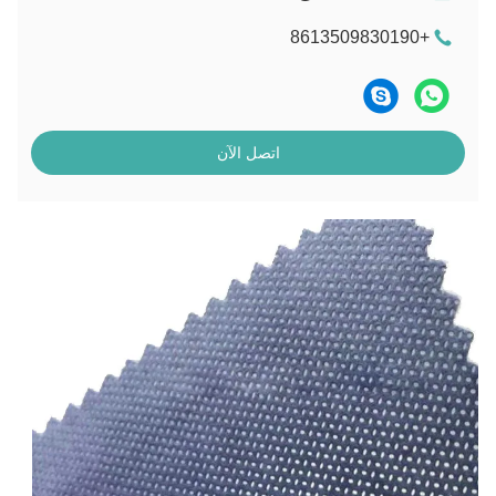
+8613509830190
اتصل الآن