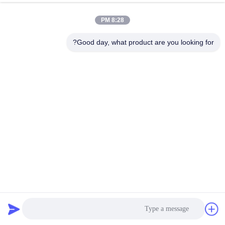
8:28 PM
Good day, what product are you looking for?
مقاومة للماء مغلفة أقمشة غير منسوجة المواد الخام قوة قوية
للاستخدام الطبي
مغلفة النسيج غير منسوج
2025-06-09
643 الرؤى