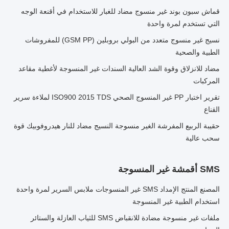
قماش سبون بوند غير منسوج مضاد للغبار للاستخدام في أقنعة الوجه
التي تستخدم لمرة واحدة
نسيج غير منسوج متعدد من البولي بروبلين (GSM PP) للمفروشات
الطبية والصحية
مضاد للانزلاق وقوة الشد العالية السندات غير المنسوجة لأغطية مقاعد
المركبات
تقرير اختبار PP غير المنسوج الصحي ISO900 2015 TDS لملاءة سرير
القناع
حقيبة الربيع المفرشة الغير منسوجة النسيج مضاد للنار هيدروفوبيك قوة
سحب عالية
SMS أقمشة غير المنسوجة
المصنع المنتج الإمداد SMS غير المنسوجات ملابس السرير لمرة واحدة
استخدام الطبية غير المنسوجة
ملفات غير منسوجة مضادة للانقباض SMS للثياب العازلة والستائر