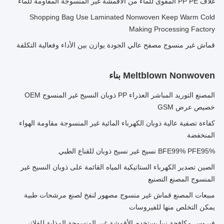
غلاف PP PE المقوى للماء من الأقمشة غير المنسوجة المقاومة للماء
Shopping Bag Use Laminated Nonwoven Keep Warm Cold
Making Processing Factory
قماش غير منسوج مصفح عالي الجودة يوازن بين الأداء وفعالية التكلفة
Meltblown Nonwoven بناء
المصنع التوريد المباشر العذراء PP ذوبان النسيج غير المنسوج OEM
خصيص عرض GSM
كفاءة تصفية عالية ذوبان الكهرباء المائية غير المنسوجة مقاومة الهواء
المنخفضة
BFE99% PFE95% نسيج غير نسيج ذوبان للقناع الطبي
الصين تصدير الكهرباء الستاتيكية المياه القائمة على ذوبان النسيج غير
المنسوج المصنع التصنيع
مبيعات المصنع قماش غير منسوج مصهور لنفخ لصنع مرشحات طبية
يمكن التخلص منها للفيروسات
فيروس مكافحة نيبا يستخدم الأقمشة غير المنسوجة المذابة للفلاتر