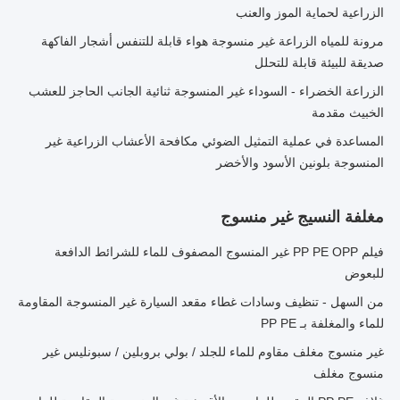
الزراعية لحماية الموز والعنب
مرونة للمياه الزراعة غير منسوجة هواء قابلة للتنفس أشجار الفاكهة
صديقة للبيئة قابلة للتحلل
الزراعة الخضراء - السوداء غير المنسوجة ثنائية الجانب الحاجز للعشب
الخبيث مقدمة
المساعدة في عملية التمثيل الضوئي مكافحة الأعشاب الزراعية غير
المنسوجة بلونين الأسود والأخضر
مغلفة النسيج غير منسوج
فيلم PP PE OPP غير المنسوج المصفوف للماء للشرائط الدافعة
للبعوض
من السهل - تنظيف وسادات غطاء مقعد السيارة غير المنسوجة المقاومة
للماء والمغلفة بـ PP PE
غير منسوج مغلف مقاوم للماء للجلد / بولي بروبلين / سبونليس غير
منسوج مغلف