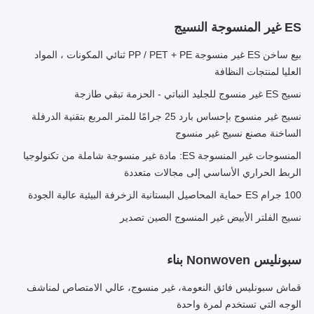
ES غير المنسوجة النسيج
بيع ساخن ES غير منسوجة PP / PET + PE ثنائي المكونات ، المواد
العليا لمنتجات النظافة
نسيج ES غير منسوج للجليد النباتي - الحزمة تبقي طازجة
نسيج غير منسوج بإحساس بارد 25 جرامًا للمتر المربع بتقنية الدرفلة
الساخنة مصنع نسيج غير منسوج
المنسوجات غير المنسوجة ES: مادة غير منسوجة شاملة من تكنولوجيا
الربط الحراري الأساسي إلى مجالات متعددة
100 جرام ES حماية المحاصيل البستانية الزخرفة البيئية عالية الجودة
نسيج الفلتر الأبيض غير المنسوج الصين تصدير
سبونليس Nonwoven بناء
قماش سبونليس فائق النعومة، غير منسوج، عالي الامتصاص لمناشف
الوجه التي تستخدم لمرة واحدة