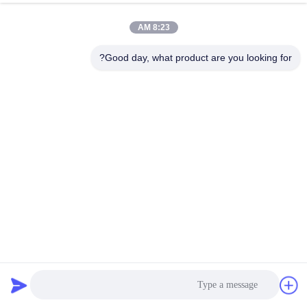
8:23 AM
Good day, what product are you looking for?
100٪ مادة البولي بروبيلين Meltblown أقمشة غير منسوجة
HEPA فلتر هواء مضاد للبكتيريا
meltblown nonwoven بناء
2025-06-09
348 الرؤى