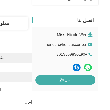
اتصل بنا
معلو
Miss. Nicole Wen
hendar@hendar.com.cn
+8613509830190
مكان
اتصل الآن
ا
إبراز: