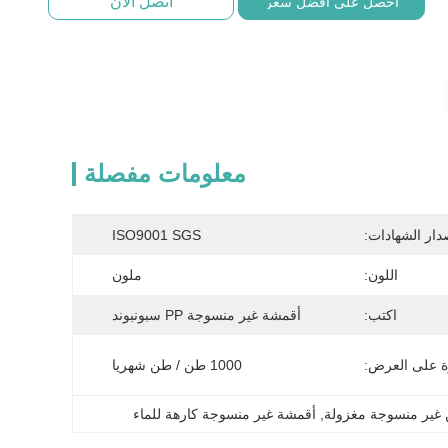
اتصل الآن
احصل على أفضل سعر
معلومات مفصلة
دار الشهادات:
ISO9001 SGS
اللون:
ملون
اكتب:
أقمشة غير منسوجة PP سبونبوند
ة على العرض:
1000 طن / طن شهريا
ن غير منسوجة مغزولة
, 
أقمشة غير منسوجة كارهة للماء