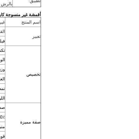
تطبيق:
بالرش ،
أقمشة غير منسوجة كاره
اسم المنتج
غير
القاعدة: 00
تعبير
فيلم
تكن
الوزن ل
وزن 
تخصيص
العرض: 175 م
نمط
الل
صدي
100٪ مقاوم للماء ،
صفة مميزة
متي
قوة