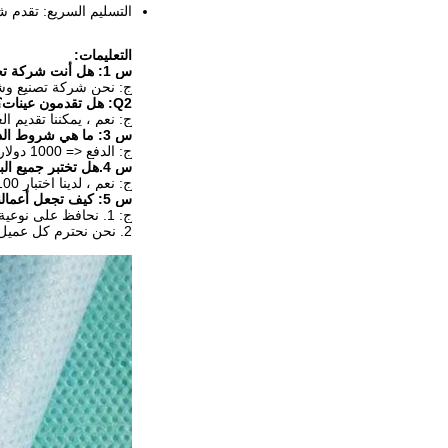
التسليم السريع: تقدم ش
التعليمات:
س 1: هل أنت شركة تجارية أو مصنع؟
ج: نحن شركة تصنيع وشر
Q2: هل تقدمون عينات؟هل هو مجاني أم إضافي؟
ج: نعم ، يمكننا تقديم ال
س 3: ما هي شروط الدفع الخاصة بك؟
ج: الدفع <= 1000 دولار أمريكي ، 100٪ مقدمًا.الدفع> = 1000 دولار أمريكي ، 30٪ T / T مقدمًا ، الرصيد قبل الشحن.
س 4.هل تختبر جميع البضائع الخاصة بك قبل التسليم؟
ج: نعم ، لدينا اختبار 100٪ قبل التسليم.
س 5: كيف تجعل أعمالنا علاقة جيدة وطويلة الأمد؟
ج: 1. نحافظ على نوعية جيدة وبأسعار تنافسية لضمان استفادة عملائنا.
2. نحن نحترم كل عميل كصديق لنا ونقوم بصدق بأعمال تجارية ونكوّن صداقات معهم ، بغض النظر عن المكان الذي يأتون منه.