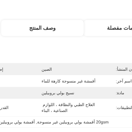
مات مفصلة
وصف المنتج
 المنشأ:
الصين
إص
اسم آخر:
أقمشة غير منسوجة كارهة للماء
مادة:
نسيج بولي بروبيلين
العلاج الطبي والنظافة ، اللوازم 
لتطبيقات:
القدر
الصناعية ، البناء
20gsm أقمشة بولي بروبيلين غير منسوجة
, 
أقمشة بولي بروبيلي