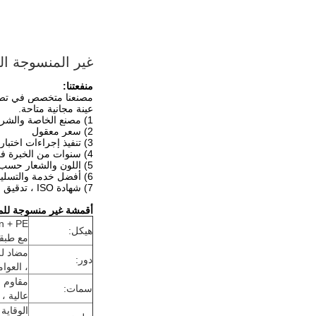
غير المنسوجة الب
منفعتنا:
مصنعنا متخصص في تصنيع
عينة مجانية متاحة.
1) مصنع الخاصة والشركة المصنعة المهنية
2) سعر معقول
3) تنفيذ إجراءات اختبار ومراقبة الجودة الصارمة لتحقيق الجودة الفائقة
4) سنوات من الخبرة في التصدير
5) اللون والشعار حسب الطلب مقبولة
6) أفضل خدمة والتسليم في الموعد المحدد
7) شهادة ISO ، تدقيق المصنع: ISO ، SGS
أقمشة غير منسوجة للمل
هيكل:
مع طبقة PE صغيرة يسهل اختراقها في المنتصف (مركب ل
مضاد لل
دور:
، العوام
مقاوم ل
سمات:
عالية ،
الوقاية