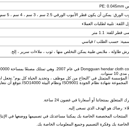
PE: 0.0
 الورق: يمكن أن يكون قطر الأنبوب الورقي 2.5 سم ، 3 سم ، 4 سم ، 5 سم و 7.6 سم
 اللفة: تلبية لطلبات العملاء
 قطر للفة: 1.1 متر
سمية: حسب الطلب / قياسي
ش طاولة ، ملابس طبية يمكن التخلص منها ، ثوب ، ملاءات سرير ، إلخ.
 سنوات.
بدأ المؤسسة المتمثل في "النجاح من كل موظف ، وتجديد الحياة كل يوم".نجعل ابت
م البيئة ISO14000.نتوقع أن نتعاون معكم من خلال منتجاتنا الممتازة والخدمة الممتازة.
لمتعلق بمنتجاتنا أو أسعارنا في غضون 24 ساعة.
اء: رضاك ​​هو الهدف الذي نسعى إليه.
الخاصة بك وفكرة التصميم وجميع المعلومات الخاصة بك.