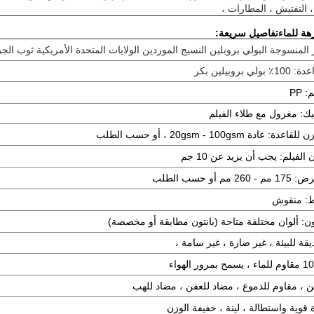
 التفتيش ، المطارات ،
ة للماء
تفاصيل سريعة:
 المنسوجة البولي بروبلين النسيج الموردين الولايات المتحدة الأمريكية ثوب الج
1٪ بولي بروبيلين بكر
: PP
يك: مغزول مع طلاء الفيلم
لقاعدة: عادة 20gsm - 100gsm ، أو حسب الطلب
الفيلم: يجب أن يزيد عن 10 جم
م - 260 مم أو حسب الطلب
: منقوش
ون: ألوان مختلفة متاحة (بانتون مطابقة أو مخصصة)
قة للبيئة ، غير ضارة ، غير سامة ،
 يسمح بمرور الهواء
ن ، مقاوم للدموع ، مضاد للعفن ، مضاد للهب
 قوية واستطالة ، لينة ، خفيفة الوزن