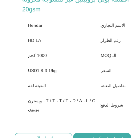
20gsm
الاسم التجاري:
Hendar
رقم الطراز:
HD-LA
الـ MOQ:
1000 كجم
السعر:
USD1.8-3.1/kg
تفاصيل التعبئة:
التعبئة لفة
T / T ، T / T ، D / A ، L / C ، ويسترن
شروط الدفع:
يونيون