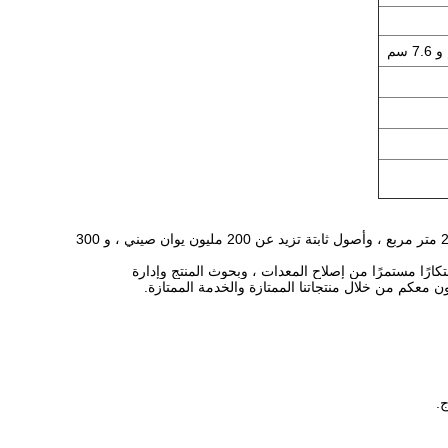
تأسست شركة Dongguan hendar cloth co. ، LTD في عام 2007. وهي تمتلك مصنعًا بمساحة 20000 متر مربع ، وأصول ثابتة تزيد عن 200 مليون يوان صيني ، و 300
كارًا مستمرًا من إصلاح المعدات ، وبحوث المنتج وإدارة