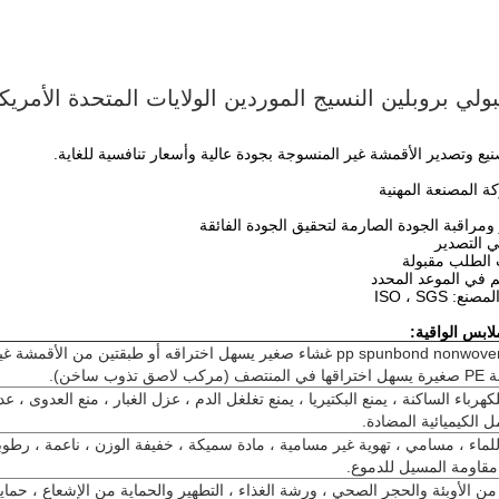
ولي بروبلين النسيج الموردين الولايات المتحدة الأمريك
 وتصدير الأقمشة غير المنسوجة بجودة عالية وأسعار تنافسية للغاية.
ابس الواقية:
pp spunbond nonwoven + PE غشاء صغير يسهل اختراقه أو طبقتين من الأقم
اصق تذوب ساخن).
كهرباء الساكنة ، يمنع البكتيريا ، يمنع تغلغل الدم ، عزل الغبار ، منع العدوى ، ع
ل الكيميائية المضادة.
لماء ، مسامي ، تهوية غير مسامية ، مادة سميكة ، خفيفة الوزن ، ناعمة ، رطوب
 مقاومة المسيل للدموع.
 من الأوبئة والحجر الصحي ، ورشة الغذاء ، التطهير والحماية من الإشعاع ، حماية