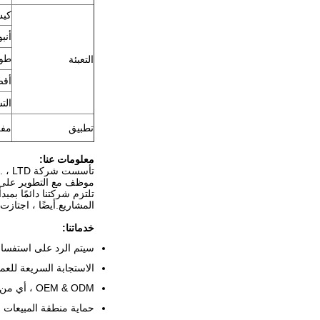
كيس 45mm
أنبوب
طول
التعبئة
أقصى
الت
تطبيق
مفر
معلومات عنا:
موظف مع التطوير على مدى 10
تلتزم شركتنا دائمًا بم
المشاريع.أيضًا ، اجتازت المجموعة شهادة نظام الجودة ISO9001 ونظا
خدماتنا:
سيتم الرد على استفسارك ا
الاستجابة السريعة للعمل
OEM & ODM ، أي من المنتجات المخصصة الخاصة بك يمكننا مساعدتك في تصميمها ووضعها في الإنتاج.
حماية منطقة المبيعات 