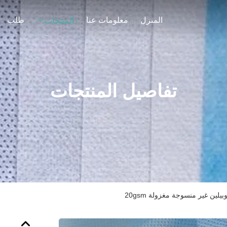
المنزل
معلومات عنا
طلب
المنتجات
تفاصيل المنتجات
لين غير منسوجة مغزولة 20gsm