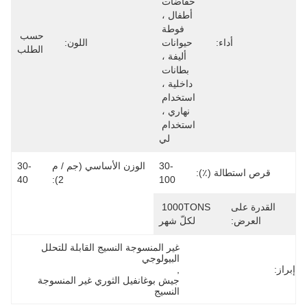
حفاضات 
أطفال ، 
فوطة 
حسب 
أداء:
حيوانات 
اللون:
الطلب
أليفة ، 
بطانات 
داخلية ، 
استخدام 
نهاري ، 
استخدام 
لي
30-
الوزن الأساسي (جم / م
30-
قرص استطالة (٪):
40
2):
100
القدرة على
1000TONS 
العرض:
لكلّ شهر
غير المنسوجة النسيج القابلة للتحلل 
البيولوجي
إبراز:
, 
جيش بوغانفيل الثوري غير المنسوجة 
النسيج