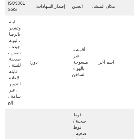
ISO9001 
مكان المنشأ:
الصين
إصدار الشهادات:
SGS
لينة 
وتشعر 
بالرضا 
، ليونة 
جيدة ، 
أقمشة 
تنفس ، 
غير 
صديقة 
اسم آخر:
منسوجة 
دور:
للبيئة ، 
بالهواء 
قابلة 
الساخن
لإعادة 
التدوير 
، غير 
سامة ، 
إلخ
فوط 
صحية / 
فوط 
صحية ، 