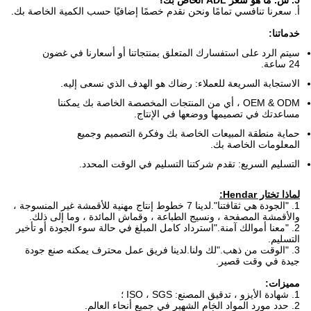
5. س. ما هو سعر ADL الخاص بك؟
أ. سعرنا تنافسي تمامًا ونحن نقدم خصمًا إضافيًا حسب الكمية الخاصة بك.
خدماتنا:
سيتم الرد على استفسارك المتعلق بمنتجاتنا أو أسعارنا في غضون
24 ساعة.
الاستجابة السريعة للعملاء: رضاك ​​هو الهدف الذي نسعى إليه.
OEM & ODM ، أي من المنتجات المخصصة الخاصة بك يمكننا
مساعدتك في تصميمها ووضعها في الإنتاج.
حماية منطقة المبيعات الخاصة بك وفكرة التصميم وجميع
المعلومات الخاصة بك.
التسليم السريع: تقدم شركتنا التسليم في الوقت المحدد.
لماذا تختار Hendar:
1. "الجودة هي ثقافتنا".لدينا 7 خطوط إنتاج مهنية للأقمشة غير المنسوجة ،
والأقمشة المصفحة ، ونسيج الطباعة ، وقماش المائدة ، وما إلى ذلك.
2. "معنا أموالك آمنة."استرداد كامل المبلغ في حالة سوء الجودة أو تأخير
التسليم.
3. "الوقت من ذهب."لك ولنا.لدينا فريق عمل محترف يمكنه صنع جودة
جيدة في وقت قصير.
مميزات:
1. شهادة الأيزو ، تدقيق المصنع: ISO ، SGS ؛
2. حدد مورد المواد الخام الشهير في جميع أنحاء العالم.