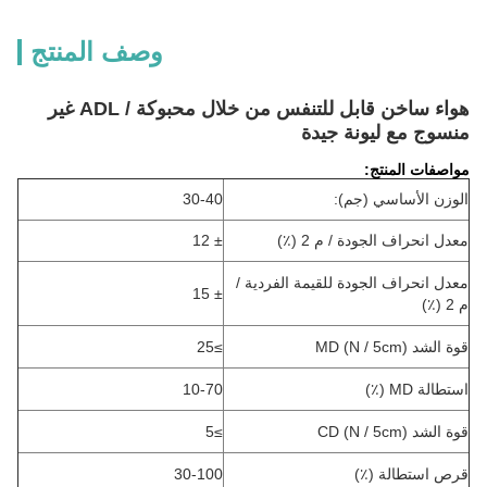
وصف المنتج
هواء ساخن قابل للتنفس من خلال محبوكة / ADL غير
منسوج مع ليونة جيدة
مواصفات المنتج:
الوزن الأساسي (جم):
30-40
معدل انحراف الجودة / م 2 (٪)
± 12
معدل انحراف الجودة للقيمة الفردية /
± 15
م 2 (٪)
قوة الشد MD (N / 5cm)
≥25
استطالة MD (٪)
10-70
قوة الشد CD (N / 5cm)
≥5
قرص استطالة (٪)
30-100