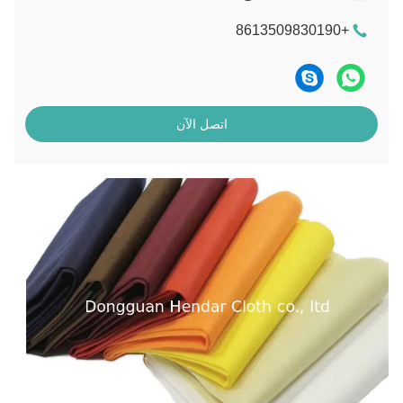
+8613509830190
اتصل الآن