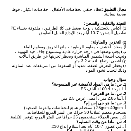
مجال التطبيق:
غطاء خلفي لحفاضات الأطفال ، حفاضات الكبار ، فوط
صحية نسائية.
التعبئة والتغليف والشحن:
1) أكياس بلاستيكية ، لوحة ضغط في كلا الطرفين ، ملفوفة بغشاء PE.
تفاصيل الشحن: 7-10 أيام بعد الإيداع القابل للتفاوض.
2) التخزين والمناولة:
أ) مضاد للحشف ، مقاوم للرطوبة ، مانع للحريق ومقاوم للماء
ب) يجب وضعها في درجة حرارة عادية ومستودع جاف جيد التهوية ،
وتجنب أشعة الشمس المباشرة ويحظر تخزينها عن طريق البالات
ج) أقصى ارتفاع للتعبئة 3.2 متر
د) يحظر التعرض لضغط شديد أو السقوط من المرتفعات عند المناولة
وذلك لتجنب تشوه المواد
سؤال وجواب:
1. س: ما هي المواد للأقمشة غير المنسوجة؟
أ .الدرجة أ: 100٪ ألياف ES
2. س: ما هو العرض؟
أ .آلتنا 2.85 متر ، أقصى عرض 2.5 متر.
3. س: ما هو جي إس إم؟
أ .25gsm-40gsm (استخدام شائع للحفاضات والفوط الصحية)
يستخدم معظم عملائنا 30 جرامًا في المتر المربع للحفاضات.
لكن بعض العملاء يستخدمون 25 جرامًا في المتر المربع لتوفير التكلفة.
4. س. ماذا عن وقت التسليم؟
أ ..في غضون 7-10 أيام بعد استلام إيداع 30٪.