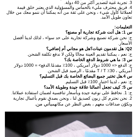
3. تجربة غنية لتصدير أكثر من 40 دولة.
4. فريق محترف مليء بالحماس والمسؤولية الذي يعتبر خلق قيمة
لعملائنا كأول شيء ، ونحن على ثقة من أنه يمكننا أن ننمو معك من خلال
تعاون طويل الأمد.
التعليمات:
س 1: هل أنت شركة تجارية أو مصنع؟
ج: نحن شركة تصنيع وشركة تجارية على حد سواء ، لذلك لدينا أفضل
الأسعار.
Q2: هل تقدمون عينات؟هل هو مجاني أم إضافي؟
ج: نعم ، يمكننا تقديم العينة مجانًا ولكن لا ندفع تكلفة الشحن.
س 3: ما هي شروط الدفع الخاصة بك؟
ج: الدفع <= 1000 دولار أمريكي ، 100٪ مقدمًا.الدفع> = 1000 دولار
أمريكي ، 30٪ T / T مقدمًا ، الرصيد قبل الشحن.
س 4.هل تختبر جميع البضائع الخاصة بك قبل التسليم؟
ج: نعم ، لدينا اختبار 100٪ قبل التسليم.
س 5: كيف تجعل أعمالنا علاقة جيدة وطويلة الأمد؟
ج: 1. نحافظ على نوعية جيدة وبأسعار تنافسية لضمان استفادة عملائنا.
2. نحن نحترم كل زبون كصديق لنا ، ونحن بصدق نقوم بأعمال تجارية
يأتي من.
ونكوّن صداقات معهم ، بغض النظر عن مكانهم