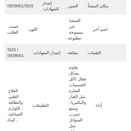
إصدار
مكان المنشأ:
الصين
ISO9001/SGS
الشهادات:
أقمشة 
غير 
حسب 
اسم آخر:
اللون:
منسوجة 
الطلب
مطبوعة
SGS / 
التقنيات:
مغلفة
إصدار الشهادات:
ISO9001
يقاوم 
بشكل 
فعال تآكل 
الجسيمات 
الضارة 
العلاج 
مثل الغبار 
الطبي 
والبكتيريا ، 
والنظافة 
أداء:
التطبيقات:
ويمنع 
، اللوازم 
تسرب 
الصناعية 
السوائل 
، البناء
مثل 