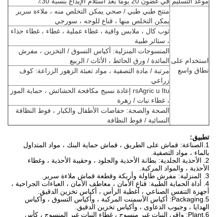
موعد التسليم
في غضون 20 يومًا بعد استلام الإيداع بنسبة 30٪
منتج طبي طبي / صحي يمكن التخلص منه ، ملاءة سرير
يمكن التخلص منها ، قناع للوجه ، سورجي
ثوب كال ، ملابس واقية ، غطاء عملية ، غطاء ، غطاء حذاء
، ستائر طبية
المنسوجات المنزلية: أكياس التسوق / التخزين ، مفرش
استخدام على
المائدة / ورق الحائط ، الأثاث / الربيع
نطاق واسع
مرتبة / مادة التصفية ، مواد تعبئة الزهور الزراعة: كوف
زراعي
rsAgric u Itu إعادة نسيج مكافحة الحشائش ، حماية الموز
، غطاء نبات / زهرة
الصحة والصحة: ​​حفاضات الأطفال والكبار ، فوط النظافة
النسائية / فوط النظافة
تطبيق:
1.الصناعة: قماش على الطريق ، قماش حماية البنك ، مواد المتداول
بالماء ، مواد التصفية.
2. الأحذية الجلدية: بطانة الأحذية والجلود ، وحقيبة الأحذية ، وغطاء
الأحذية ، والمواد المركبة.
3. المنزلية: مفرش طاولة وأريكة وقطعة قماش ملاءة سرير.
4. أداة الحماية الطبية: قناع الأمان ، معاطف الأمان ، العباءات الجراحية ،
أجهزة التنفس الصناعي ، أغطية الرأس ، أكياس تخزين الدقيق.
5.Packaging: أكياس الأسمنت المركبة ، وأكياس التسوق ، وأكياس
الهدايا ، وجيوب الدعاوى ، وأكياس تخزين الدقيق.
6.Plant: واقي النبات غير منسوج ، غطاء النبات غير المنسوج ، كأس