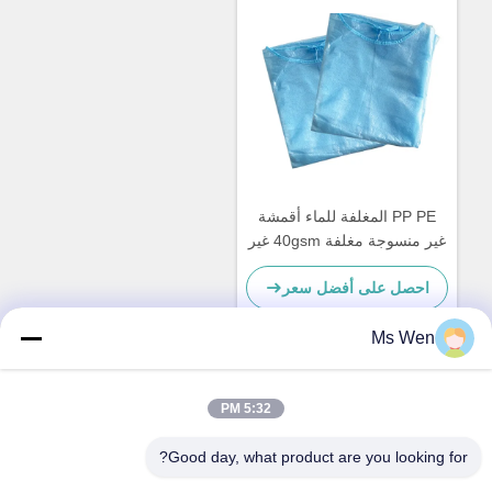
PP PE المغلفة للماء أقمشة
غير منسوجة مغلفة 40gsm غير
سامة لأثواب العزلة
احصل على أفضل سعر
Ms Wen
اتصال سريع
5:32 PM
Good day, what product are you looking for?
العنوان