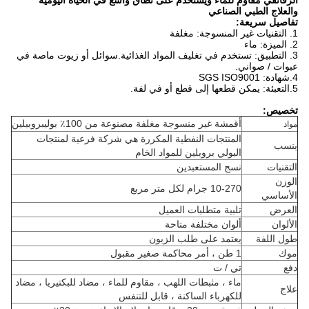
الرقائقي مقاوم للماء ويستخدم على نطاق واسع في الحياة اليومية
والعلاج الطبي الصناعي
تفاصيل سريعة:
1. التقنيات غير المنسوجة: مغلفة
2. الميزة: ماء
3. التطبيق: تستخدم في تغليف المواد الغذائية.سوائل أو زيوت ماصة في
عبوات / صواني.
4.شهادة: SGS ISO9001
5.التعبئة: يمكن قطعها إلى قطع أو في لفة.
تخصيص:
أقمشة غير منسوجة مغلفة مصنوعة من 100٪ بوليبروبيلين
مواد
المنتجات النفطية المكررة هي شركة فرعية لمنتجات
ينسب
البولي بروبلين للمواد الخام
التقنيات
نسج المستعبدين
الوزن
10-270 جرام لكل متر مربع
الأساسي
العرض
تلبية متطلبات العميل
الألوان
ألوان مختلفة متاحة
طول اللفة
يعتمد على طلب الزبون
موك
1 طن ، أمر محاكمة صغير مقبول
دفع
تي / ت
ماء ، مثبطات اللهب ، مقاوم للماء ، مضاد للبكتيريا ، مضاد
علاج
للكهرباء الساكنة ، قابل للتنفس