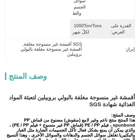
سوائل 
الجسم 
والط
القدرة على
1000Ton/Tons 
العرض:
لكلّ شهر
SGS أقمشة غير منسوجة مغلفة
, 
إبراز:
أقمشة غير منسوجة مغلفة بالبولي 
بروبيلين
وصف المنتج
أقمشة غير منسوجة مغلفة بالبولي بروبيلين لتعبئة المواد
الغذائية شهادة SGS
وصف المنتج:
هذا المنتج منتج ناعم وغير لامع (منقوش) مصنوع من قماش PP
spunbond ، فيلم PE / PP (قماش PP غير منسوج + فيلم PE / PP) ،
والذي يمكن أن يمنع بشكل فعال تآكل الجسيمات الضارة مثل الغبار
والبكتيريا.تغلغل سوائل الجسم والدهانات والسوائل الأخرى ، وهذا النسيج