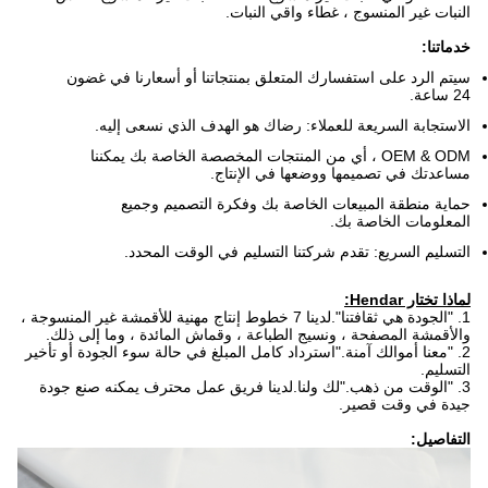
النبات غير المنسوج ، غطاء واقي النبات.
خدماتنا:
سيتم الرد على استفسارك المتعلق بمنتجاتنا أو أسعارنا في غضون
24 ساعة.
الاستجابة السريعة للعملاء: رضاك ​​هو الهدف الذي نسعى إليه.
OEM & ODM ، أي من المنتجات المخصصة الخاصة بك يمكننا
مساعدتك في تصميمها ووضعها في الإنتاج.
حماية منطقة المبيعات الخاصة بك وفكرة التصميم وجميع
المعلومات الخاصة بك.
التسليم السريع: تقدم شركتنا التسليم في الوقت المحدد.
لماذا تختار Hendar:
1. "الجودة هي ثقافتنا".لدينا 7 خطوط إنتاج مهنية للأقمشة غير المنسوجة ،
والأقمشة المصفحة ، ونسيج الطباعة ، وقماش المائدة ، وما إلى ذلك.
2. "معنا أموالك آمنة."استرداد كامل المبلغ في حالة سوء الجودة أو تأخير
التسليم.
3. "الوقت من ذهب."لك ولنا.لدينا فريق عمل محترف يمكنه صنع جودة
جيدة في وقت قصير.
التفاصيل: