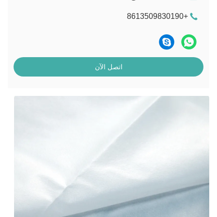
+8613509830190
اتصل الآن