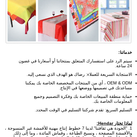
خدماتنا:
سيتم الرد على استفسارك المتعلق بمنتجاتنا أو أسعارنا في غضون
24 ساعة.
الاستجابة السريعة للعملاء: رضاك ​​هو الهدف الذي نسعى إليه.
OEM & ODM ، أي من المنتجات المخصصة الخاصة بك يمكننا
مساعدتك في تصميمها ووضعها في الإنتاج.
حماية منطقة المبيعات الخاصة بك وفكرة التصميم وجميع
المعلومات الخاصة بك.
التسليم السريع: تقدم شركتنا التسليم في الوقت المحدد.
لماذا تختار Hendar:
1. "الجودة هي ثقافتنا".لدينا 7 خطوط إنتاج مهنية للأقمشة غير المنسوجة ،
والأقمشة المصفحة ، ونسيج الطباعة ، وقماش المائدة ، وما إلى ذلك.