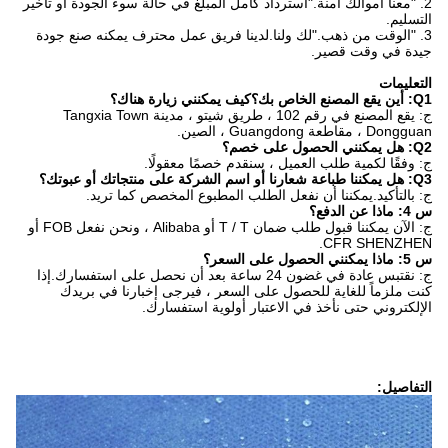
2. "معنا أموالك آمنة."استرداد كامل المبلغ في حالة سوء الجودة أو تأخير
التسليم.
3. "الوقت من ذهب."لك ولنا.لدينا فريق عمل محترف يمكنه صنع جودة
جيدة في وقت قصير.
التعليمات
Q1: أين يقع المصنع الخاص بك؟كيف يمكنني زيارة هناك؟
ج: يقع المصنع في رقم 102 ، طريق شيتو ، مدينة Tangxia Town
Dongguan ، مقاطعة Guangdong ، الصين.
Q2: هل يمكنني الحصول على خصم؟
ج: وفقًا لكمية طلب العميل ، سنقدم خصمًا معقولًا.
Q3: هل يمكننا طباعة شعارنا أو اسم الشركة على منتجاتك أو عبوتك؟
ج: بالتأكيد.يمكننا أن نفعل الطلب المطبوع المخصص كما تريد.
س 4: ماذا عن الدفع؟
ج: الآن يمكننا قبول طلب ضمان T / T أو Alibaba ، ونحن نفعل FOB أو
CFR SHENZHEN.
س 5: ماذا يمكنني الحصول على السعر؟
ج: نقتبس عادة في غضون 24 ساعة بعد أن نحصل على استفسارك.إذا
كنت ملزماً للغاية للحصول على السعر ، فيرجى إخبارنا في بريدك
الإلكتروني حتى نأخذ في الاعتبار أولوية استفسارك.
التفاصيل: