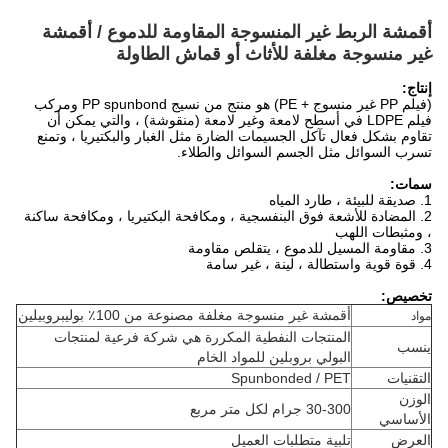
أقمشة الربط غير المنسوجة المقاومة للدموع / أقمشة
غير منسوجة مغلفة للأثاث أو قماش الطاولة
إنتاج:
(فيلم PP غير منسوج + PE) هو منتج من نسيج PP spunbond ومركب
فيلم LDPE في أسطح لامعة وغير لامعة (منقوشة) ، والتي يمكن أن
تقاوم بشكل فعال تآكل الجسيمات الضارة مثل الغبار والبكتيريا ، وتمنع
تسرب السوائل مثل الجسم السوائل والطلاء.
سمات:
1. صديقة للبيئة ، طارد المياه
2. المضادة للأشعة فوق البنفسجية ، ومكافحة البكتيريا ، ومكافحة ساكنة
، ومثبطات اللهب
3. مقاومة المسيل للدموع ، يتقلص مقاومة
4. قوة قوية واستطالة ، لينة ، غير سامة
تخصيص:
أقمشة غير منسوجة مغلفة مصنوعة من 100٪ بوليبروبيلين
مواد
المنتجات النفطية المكررة هي شركة فرعية لمنتجات
ينسب
البولي بروبلين للمواد الخام
التقنيات
Spunbonded / PET
الوزن
30-300 جرام لكل متر مربع
الأساسي
العرض
تلبية متطلبات العميل