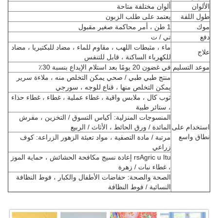
الألوان
ألوان مختلفة متاحة
طول اللفة
يعتمد على طلب الزبون
موك
1 طن ، أمر محاكمة صغير مقبول
دفع
تي / ت
ماء ، مثبطات اللهب ، مقاوم للماء ، مضاد للبكتيريا ، مضاد
علاج
للكهرباء الساكنة ، قابل للتنفس
موعد التسليم
في غضون 20 يومًا بعد استلام الإيداع بنسبة 30٪
منتج طبي طبي / صحي يمكن التخلص منه ، ملاءة سرير
يمكن التخلص منها ، قناع للوجه ، سورجي
ثوب كال ، ملابس واقية ، غطاء عملية ، غطاء ، غطاء حذاء
، ستائر طبية
المنسوجات المنزلية: أكياس التسوق / التخزين ، مفرش
استخدام على
المائدة / ورق الحائط ، الأثاث / الربيع
نطاق واسع
مرتبة / مادة التصفية ، مواد تعبئة الزهور الزراعة: كوف
زراعي
rsAgric u Itu إعادة نسيج مكافحة الحشائش ، حماية الموز
، غطاء نبات / زهرة
الصحة والصحة: ​​حفاضات الأطفال والكبار ، فوط النظافة
النسائية / فوط النظافة