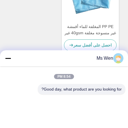
PP PE المغلفة للماء أقمشة
غير منسوجة مغلفة 40gsm غير
سامة لأثواب العزلة
احصل على أفضل سعر
Ms Wen
اتصال سريع
8:54 PM
Good day, what product are you looking for?
العنوان
الطابق الثاني، المبنى 1، رقم 36، شارع شينجو، لينكون، بلدة
تانغشيا، مدينة دونغغغوان
الهاتف
86-0769-82001842