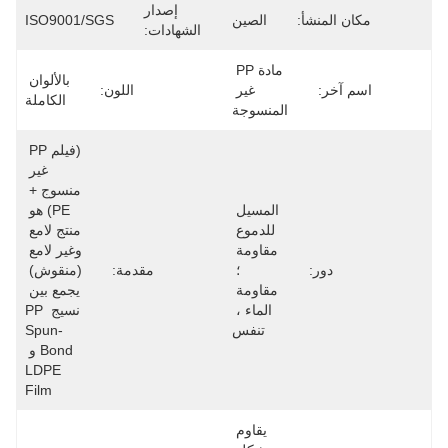
إصدار
مكان المنشأ:
الصين
ISO9001/SGS
الشهادات:
مادة PP 
بالألوان 
اسم آخر:
غير 
اللون:
الكاملة
المنسوجة
(فيلم PP 
غير 
منسوج + 
المسيل 
PE) هو 
للدموع 
منتج لامع 
مقاومة 
وغير لامع 
دور:
؛ 
مقدمة:
(منقوش) 
مقاومة 
يجمع بين 
الماء ، 
نسيج PP 
تنفس
Spun-
Bond و 
LDPE 
Film
يقاوم 