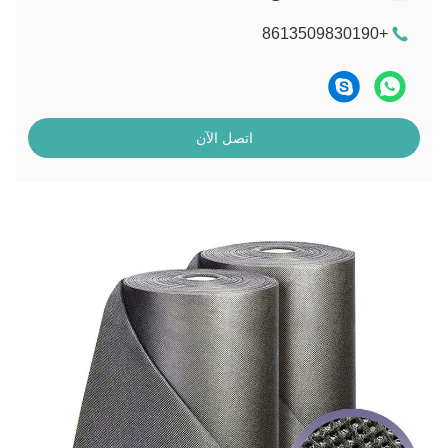
+8613509830190
اتصل الآن