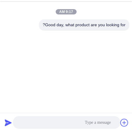
9:17 AM
Good day, what product are you looking for?
SSS 100٪ بوليبروبيلين أقمشة غير منسوجة من Spunbond
صديقة للبشرة تسمح بمرور الهواء
pp غير يحوك بناء
2025-06-09
264 الرؤى