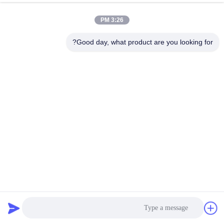
3:26 PM
Good day, what product are you looking for?
لون قابل للتخصيص PP غير منسوج لون أخضر لون لون لون لون
لون للقناع الطبي القابل للإستخدام
pp غير يحوك بناء
2026-03-13
1068 الرؤى