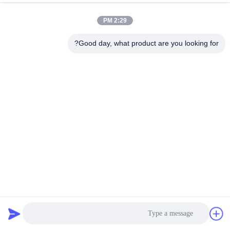
2:29 PM
Good day, what product are you looking for?
انكماش مقاومة PP أقمشة غير المنسوجة للحصول على حقيبة
تسوق / تغطية السيارة / يغطي الدعوى
pp غير يحوك بناء
2025-06-09
643 الرؤى