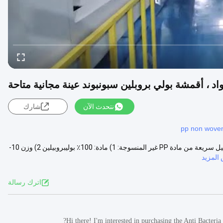
نتحدث الآن
شارك
pp non woven
مادة PP غير منسوجة مقاومة للبكتيريا ، أقمشة بولي بروبيلين سبونبوند تفاصيل سريعة من مادة PP غير المنسوجة: 1) مادة: 100٪ بوليبروبيلين 2) وزن 10-
المزيد
اترك رسالة
Hi there! I'm interested in purchasing the Anti Bacter