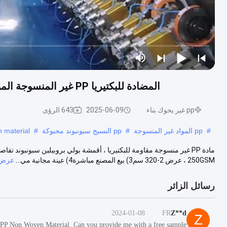
المضادة للبكتيريا PP غير المنسوجة المواد ، أقمشة بولي بروبلين سبونبوند عينة مجانية متاحة
pp غير يحوك بناء
2025-06-09
643 الرؤى
#
pp المواد غير المنسوجة
#
pp النسيج سبونبوند محبوكة
#
 material
250GSM ، عرض 2-320 سم3) بيع المصنع مباشرة4) عينة مجانية مي...
عرض 
رسائل الزائر
2024-01-08
FR
Z**d
Z
ia PP Non Woven Material. Can you provide me with a free sample?