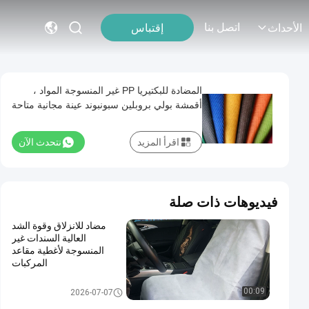
اتصل بنا
إقتباس
الأحداث
المضادة للبكتيريا PP غير المنسوجة المواد ،
أقمشة بولي بروبلين سبونبوند عينة مجانية متاحة
اقرأ المزيد
نتحدث الآن
فيديوهات ذات صلة
مضاد للانزلاق وقوة الشد
العالية السندات غير
المنسوجة لأغطية مقاعد
المركبات
pp غير يحوك بناء
00:09
2026-07-07