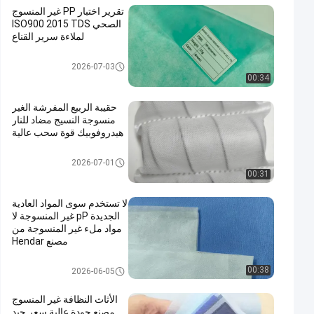
تقرير اختبار PP غير المنسوج
الصحي ISO900 2015 TDS
لملاءة سرير القناع
pp غير يحوك بناء
2026-07-03
00:34
حقيبة الربيع المفرشة الغير
منسوجة النسيج مضاد للنار
هيدروفوبيك قوة سحب عالية
pp غير يحوك بناء
2026-07-01
00:31
لا تستخدم سوى المواد العادية
الجديدة pP غير المنسوجة لا
مواد ملء غير المنسوجة من
مصنع Hendar
pp غير يحوك بناء
00:38
2026-06-05
الأثاث النظافة غير المنسوج
مصنع جودة عالية سعر جيد