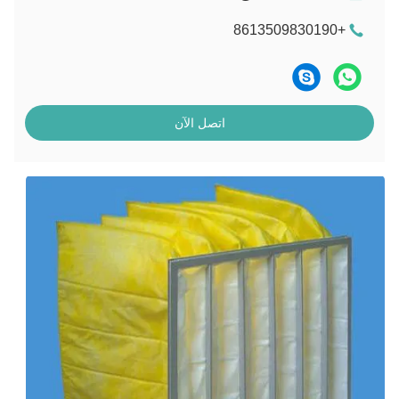
+8613509830190
اتصل الآن