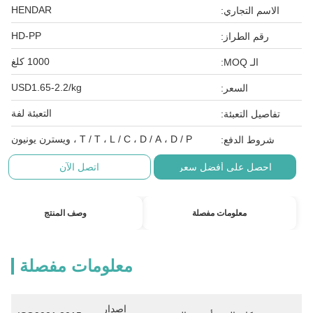
HENDAR
الاسم التجاري:
HD-PP
رقم الطراز:
1000 كلغ
الـ MOQ:
USD1.65-2.2/kg
السعر:
التعبئة لفة
تفاصيل التعبئة:
T / T ، L / C ، D / A ، D / P ، ويسترن يونيون
شروط الدفع:
احصل على أفضل سعر
اتصل الآن
معلومات مفصلة
وصف المنتج
معلومات مفصلة
إصدار