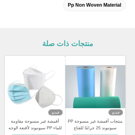
Pp Non Woven Material
منتجات ذات صلة
فيديو
فيديو
منتجات أقمشة غير منسوجة PP
أقمشة غير منسوجة مقاومة
سبونبوند 25 جرامًا للقناع
للماء PP سبونبوند لأقنعة الوجه
الجراحي
ثلاثية الطبقات N95 KF94