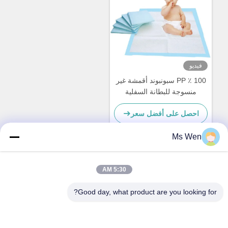
فيديو
100 ٪ PP سبونبوند أقمشة غير
منسوجة للبطانة السفلية
احصل على أفضل سعر
Ms Wen
اتصال سريع
5:30 AM
Good day, what product are you looking for?
العنوان
الطابق الثاني، المبنى 1، رقم 36، شارع شينجو، لينكون، بلدة
تانغشيا، مدينة دونغغغوان