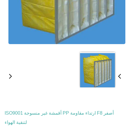
أصفر F8 ارتداء مقاومة PP أقمشة غير منسوجة ISO9001
لتنقية الهواء