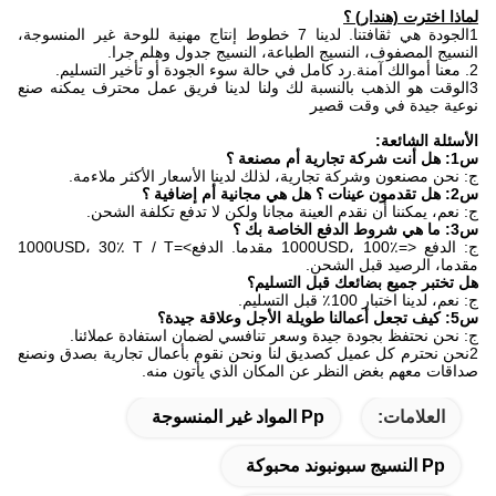
لماذا اخترت (هندار) ؟
1الجودة هي ثقافتنا. لدينا 7 خطوط إنتاج مهنية للوحة غير المنسوجة،
النسيج المصفوف، النسيج الطباعة، النسيج جدول وهلم جرا.
2. ‬معنا أموالك آمنة.‬‬رد كامل في حالة سوء الجودة أو تأخير التسليم.‬
3الوقت هو الذهب بالنسبة لك ولنا لدينا فريق عمل محترف يمكنه صنع
نوعية جيدة في وقت قصير
الأسئلة الشائعة:
س1: هل أنت شركة تجارية أم مصنعة ؟
ج: نحن مصنعون وشركة تجارية، لذلك لدينا الأسعار الأكثر ملاءمة.
س2: هل تقدمون عينات ؟ هل هي مجانية أم إضافية ؟
ج: نعم، يمكننا أن نقدم العينة مجانا ولكن لا تدفع تكلفة الشحن.
س3: ما هي شروط الدفع الخاصة بك ؟
ج: الدفع <=1000USD، 100٪ مقدما. الدفع>=1000USD، 30٪ T / T
مقدما، الرصيد قبل الشحن.
هل تختبر جميع بضائعك قبل التسليم؟
ج: نعم، لدينا اختبار 100٪ قبل التسليم.
س5: كيف تجعل أعمالنا طويلة الأجل وعلاقة جيدة؟
ج: نحن نحتفظ بجودة جيدة وسعر تنافسي لضمان استفادة عملائنا.
2نحن نحترم كل عميل كصديق لنا ونحن نقوم بأعمال تجارية بصدق ونصنع
صداقات معهم بغض النظر عن المكان الذي يأتون منه.
العلامات:
Pp المواد غير المنسوجة
Pp النسيج سبونبوند محبوكة