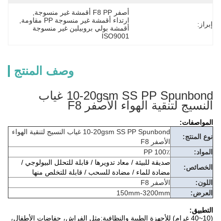
أصفر F8 PP أقمشة غير منسوجة
, 
ارتداء أقمشة غير منسوجة PP مقاومة
, 
إبراز:
أقمشة بولي بروبيلين غير منسوجة 
ISO9001
وصف المنتج
10-20gsm SS PP Spunbond غياب
النسيج لتنقية الهواء الأصفر F8
المواصفات:
10-20gsm SS PP Spunbond غياب النسيج لتنقية الهواء
نوع المنتج:
الأصفر F8
المواد:
100٪ PP
صديقة للبيئة / معاد تدويرها / قابلة للتحلل البيولوجي /
الخصائص:
مضادة للماء / مضادة للسحب / قابلة للتخلص منها
اللون:
الأصفر F8
العرض:
150mm-3200mm
التطبيق:
(10~40 غرام) للأجهزة الطبية والنظافية:مثل الفراش، حفاضات الأطفال،