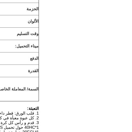
الحزمة
الألوان
وقت التسليم
ميناء التحميل:
الدفع
القدرة
السمة/ المعاملة الخاصة
التعبئة:
1. قلب الورق: قطر داخلي = 7.6cm، سمك = 7mm
2. كل عبوة معبأة في كيس بي، و مع فيلم بي ثمانية طبقات، كل قطر لفة 82 سم.
3. قدم و رأس كل كرة محمية ببطاقات مستديرة
1*40HC حول تحميل 9800KGS؛