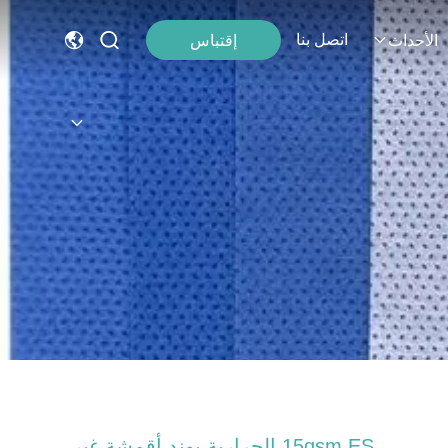
اتصل بنا
إقتباس
الأحداث
15gsm ES الحرارية بوند أقمشة غير