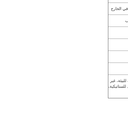
ب
لبيئة
، غير
للستاتيكية،