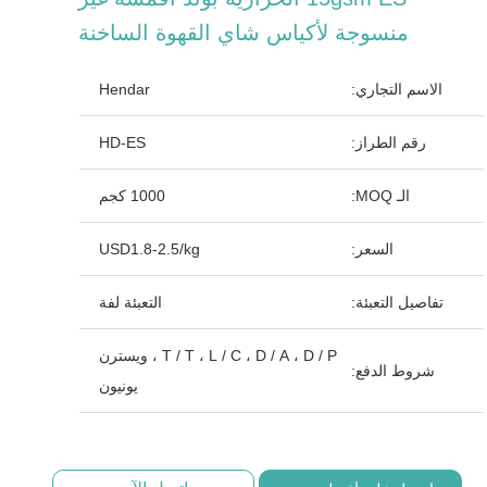
منسوجة لأكياس شاي القهوة الساخنة
الاسم التجاري:
Hendar
رقم الطراز:
HD-ES
الـ MOQ:
1000 كجم
السعر:
USD1.8-2.5/kg
تفاصيل التعبئة:
التعبئة لفة
T / T ، L / C ، D / A ، D / P ، ويسترن
شروط الدفع:
يونيون