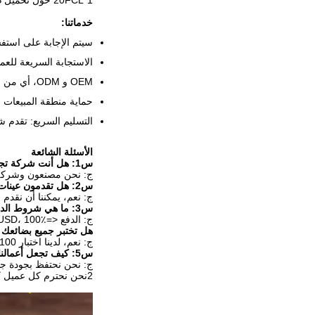
1*20FCL حول تحميل 4000KGS؛
خدماتنا:
سيتم الإجابة على استفسارات
الاستجابة السريعة للعم
OEM و ODM، أي من منتجاتك المخصصة يمكننا مساعدتك في تصميمها ووضعها في الإنتاج.
حماية منطقة المبيعات 
التسليم السريع: تقدم 
الأسئلة الشائعة
س1: هل أنت شركة تجارية أم مصنعة ؟
ج: نحن مصنعون وشركة تج
س2: هل تقدمون عينات ؟ هل هي مجانية أم إضافية ؟
ج: نعم، يمكننا أن نقدم 
س3: ما هي شروط الدفع الخاصة بك ؟
ج: الدفع <=1000USD، 100٪ مقدما. الدفع>=1000USD، 30٪ T / T مقدما، الرصيد قبل الشحن.
هل تختبر جميع بضائعك 
ج: نعم، لدينا اختبار 100٪ قبل التسليم.
س5: كيف تجعل أعمالنا طويلة الأجل وعلاقة جيدة؟
ج: نحن نحتفظ بجودة جي
2نحن نحترم كل عميل كصديق لنا ونحن نقوم بأعمال تجارية بصدق ونصنع صداقات معهم بغض النظر عن المكان الذي يأتون منه.