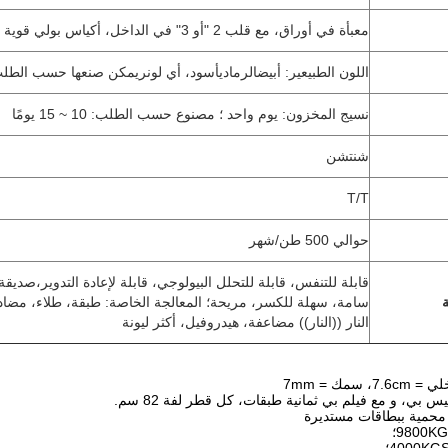
معبأة في أوراق، مع قلب 2 "أو 3" في الداخل، أكياس بولي قوية في الخارج
اللون الطبيعي
ر
: أبيض
الرمادي
أسود، أي لون
ر
يمكن صنعها حسب الطل
نسيج المخزون: يوم واحد ؛ مصنوع حسب الطلب: 10 ~ 15 يومًا
شنتشن
T/T
حوالي 500 طن/شهر
قابلة للتنفس، قابلة للتحلل البيولوجي، قابلة لإعادة التدوير،
صديقة ل
سامة، سهلة للكسر، مريحة؛ المعالجة الخاصة: طبقة، طلاء، مضاد 
النار ((النار)) مضاعفة، هيدروفيل، أكثر ليونة