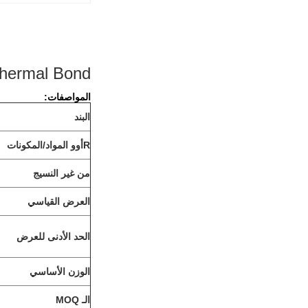
15gsm ES Thermal Bond غياب النس
المواصفات:
البند
R
أوو
المواد/المكونات
من غير النسيج
العرض القياسي
الحد الأدنى للعرض
الوزن الأساسي
الـ MOQ