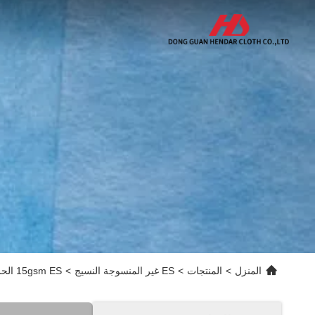
المنزل
>
المنتجات
>
ES غير المنسوجة النسيج
>
15gsm ES الحرارية بوند أقمشة غير منسوجة لأكياس شاي القهوة الساخنة