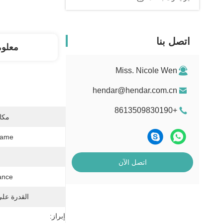
اتصل بنا
معلو
Miss. Nicole Wen
hendar@hendar.com.cn
+8613509830190
مكان
ame:
اتصل الآن
nce:
القدرة عل
إبراز: