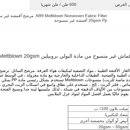
ى العرض:
600 طن / طن شهريا
N99 Meltblown Nonwoven Fabric Filter
, 
مرشح أقمشة غير منسوجة 
20gsm Pp أقمشة غير منسوجة
ص ، فلتر الزيت ، إلخ ، تستخدم على نطاق واسع في انسكاب الزيت البحري ، 
منسوجات من الألياف الدقيقة في شبكة ، لذلك ملمسها لينة جدا.ونسيج الفتحة ال
يقوم حاليًا بعمل أفضل المواد لمواد عزل الملابس.
ميلت بلاون 100٪ ب
مضاد للبكتيريا
أبيض أو ألوان مخصصة أخرى
20gsm ~ 50gsm