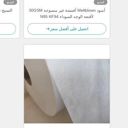
فيديو
فيديو
أسود Meltblown أقمشة غير منسوجة 30GSM
النسيج 
لأقنعة الوجه السوداء N95 KF94
احصل على أفضل سعر