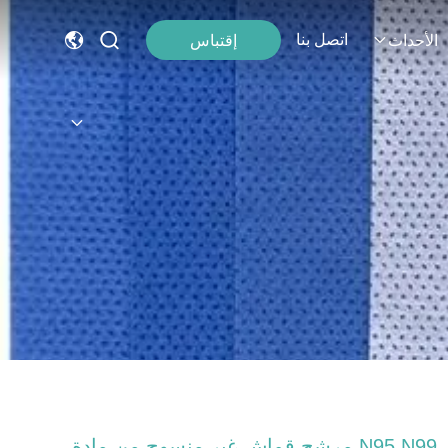
اتصل بنا
إقتباس
الأحداث
N95 N99 مرشح قماش غير منسوج من مادة