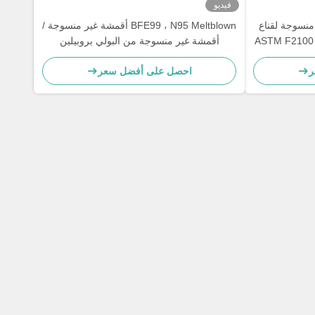
فيديو
مشة غير منسوجة لقناع
BFE99 ، N95 Meltblown أقمشة غير منسوجة /
ثلاثي الطبقات يمكن التخلص منه ASTM F2100
أقمشة غير منسوجة من البولي بروبيلين
ر
احصل على أفضل سعر