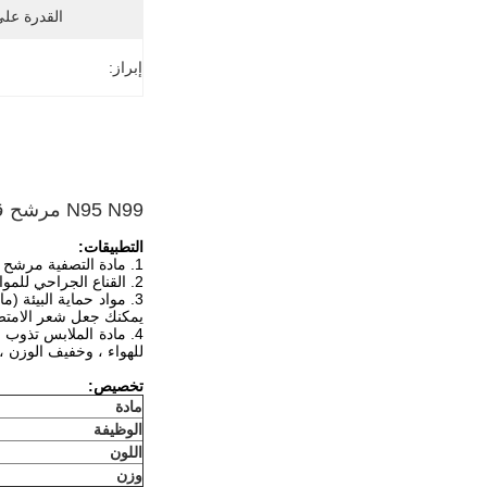
القدرة عل
إبراز:
N95 N99 مرشح قماش غير منسوج من مادة البولي بروبيلين Meltblown 20gsm
التطبيقات:
1. مادة التصفية مرشح الغاز: الأقنعة الطبية ، مواد التصفية لمكيفات هواء الغرفة. مرشح السائل: ترشيح المشروبات ، تنقية المياه.
2. القناع الجراحي للمواد الطبية والصحية: الطبقات الداخلية والخارجية مع مادة مغزولة ، في الوسط عبارة عن قماش منفوخ ذائب.
يمكنك جعل شعر الامتصا
4. مادة الملابس تذوب 
للهواء ، وخفيف الوزن ، 
تخصيص:
مادة
الوظيفة
اللون
وزن