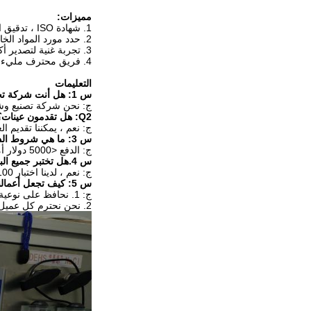
مميزات:
1. شهادة ISO ، تدقيق المصنع: ISO ، SGS
2. حدد مورد المواد الخام الشهير في جميع أنحاء العالم.
3. تجربة غنية لتصدير أكثر من 40 دولة.
4. فريق محترف مليء بالحماس والمسؤولية الذي يعتبر خلق قيمة لعملائنا كأول شيء ، ونحن على ثقة من أنه يمكننا أن ننمو معك من خلال تعاون طويل الأمد.
التعليمات
س 1: هل أنت شركة تجارية أو مصنع؟
ج: نحن شركة تصنيع وشر
Q2: هل تقدمون عينات؟هل هو مجاني أم إضافي؟
ج: نعم ، يمكننا تقديم ال
س 3: ما هي شروط الدفع الخاصة بك؟
ج: الدفع <5000 دولار أمريكي ، 100٪ مقدمًا.الدفع> = 5000 دولار أمريكي ، 30٪ T / T مقدمًا ، الرصيد قبل الشحن.
س 4.هل تختبر جميع البضائع الخاصة بك قبل التسليم؟
ج: نعم ، لدينا اختبار 100٪ قبل التسليم.
س 5: كيف تجعل أعمالنا علاقة جيدة وطويلة الأمد؟
ج: 1. نحافظ على نوعية جيدة وبأسعار تنافسية لضمان استفادة عملائنا.
2. نحن نحترم كل عميل كصديق لنا ونقوم بصدق بأعمال تجارية ونكوّن صداقات معهم ، بغض النظر عن المكان الذي يأتون منه.