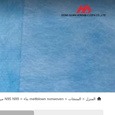
المنزل
>
المنتجات
>
meltblown nonwoven بناء
>
N95 N99 مرشح قماش غير منسوج من مادة البولي بروبيلين Meltblown 20gsm