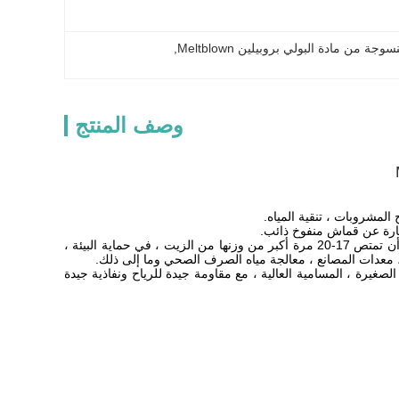
من مادة البولي بروبيلين Meltblown
, 
وصف المنتج
3. مواد حماية البيئة (مادة ماصة للزيت) منسوجات Meltblown تستخدم بشكل رئيسي مادة PP.يمكن أن تمتص 17-20 مرة أكبر من وزنها من الزيت ، في حماية البيئة ،
معدات المصانع ، معالجة مياه الصرف الصحي وما إلى ذلك.
صغيرة ، المسامية العالية ، مع مقاومة جيدة للرياح ونفاذية جيدة