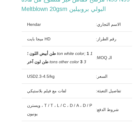
البولي بروبيلين Meltblown 20gsm
الاسم التجاري:
Hendar
رقم الطراز:
HD ميجا بايت
1 ton white color;
1 طن أبيض اللون ؛
الـ MOQ:
3 tons other color
3 طن لون آخر
السعر:
USD2.3-4.5/kg
تفاصيل التعبئة:
لفات مع فيلم بلاستيكي
T / T ، L / C ، D / A ، D / P ، ويسترن
شروط الدفع:
يونيون