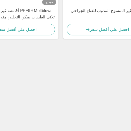
فيديو
غير المنسوج المذوب للقناع الجراحي
PFE99 Meltblown أق
المستوى 3
احصل على أفضل سعر
احصل على أفضل سع