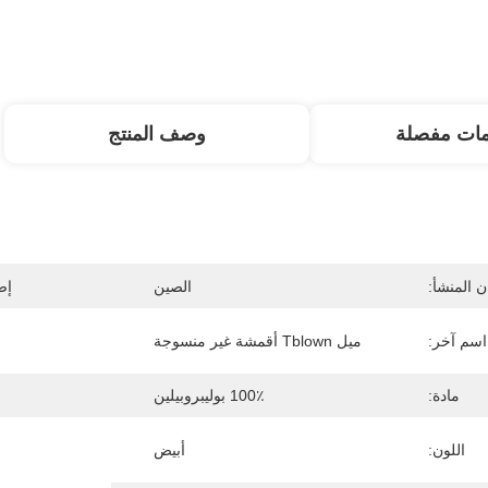
مات مفصلة
وصف المنتج
 المنشأ:
الصين
إص
اسم آخر:
ميل Tblown أقمشة غير منسوجة
مادة:
100٪ بوليبروبيلين
اللون:
أبيض