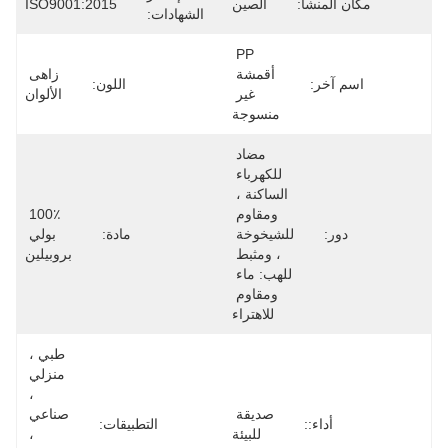
مكان المنشأ:
الصين
ISO9001:2015
الشهادات:
PP 
أقمشة 
زاهى 
اسم آخر:
اللون:
غير 
الألوان
منسوجة
مضاد 
للكهرباء 
الساكنة ، 
ومقاوم 
100٪ 
دور:
للشيخوخة 
مادة:
بولي 
، ومثبط 
بروبيلين
للهب: ماء 
ومقاوم 
للاهتراء
طبي ، 
منزلي 
، 
صديقة 
صناعي 
أداء::
التطبيقات:
للبيئة
، 