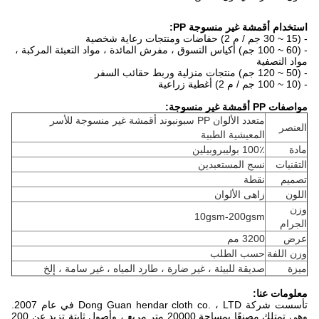
استخدام أقمشة غير منسوجة PP:
- (15 ~ 30 جم / م 2) حفاضات ومنتجات رعاية شخصية
- (60 ~ 100 جم) أكياس التسوق ، مفرش المائدة ، مواد التعبئة المركبة ،
مواد التصفية
- (50 ~ 120 جم) منتجات منزلية وربط حقائب السفر
- (10 ~ 100 جم / م 2) أغطية زراعية
مواصفات PP أقمشة غير منسوجة:
متعدد الألوان PP سبونبوند أقمشة غير منسوجة للأسر
العنصر
المعيشية الطبية
مادة
100٪ بوليبروبيلين
التقنيات
نسج المستعبدين
تصميم
نقطة
اللون
زاهى الألوان
وزن
10gsm-200gsm
الجرام
عرض
3200 مم
وزن اللفة
حسب الطلب
ميزة
صديقة للبيئة ، غير ضارة ، طارد المياه ، غير سامة ، إلخ
معلومات عنا:
تأسست شركة Dong Guan hendar cloth co. ، LTD في عام 2007.
وهي تمتلك مصنعًا بمساحة 20000 متر مربع ، وأصول ثابتة تزيد عن 200