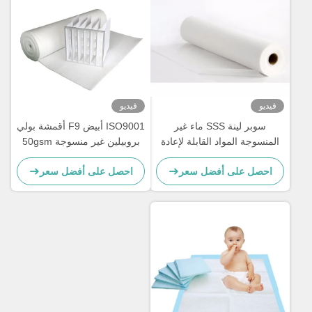
فيديو
فيديو
سوبر لينة SSS ماء غير
ISO9001 أبيض F9 أقمشة بولي
المنسوجة المواد القابلة لإعادة
بروبيلين غير منسوجة 50gsm
التدوير لصنع حفاضات
لأجهزة تنقية الهواء
احصل على أفضل سعر
احصل على أفضل سعر