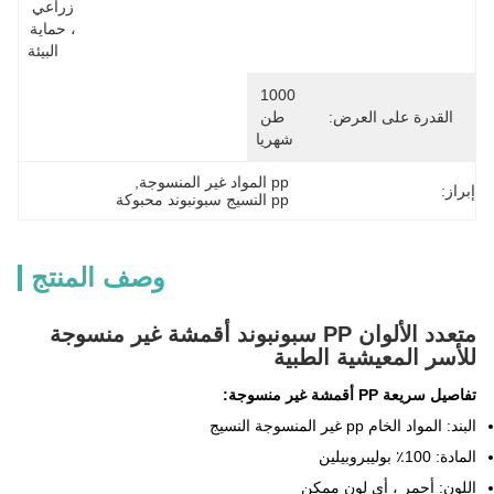
زراعي 
، حماية 
البيئة
1000 
القدرة على العرض:
طن 
شهريا
pp المواد غير المنسوجة
, 
إبراز:
pp النسيج سبونبوند محبوكة
وصف المنتج
متعدد الألوان PP سبونبوند أقمشة غير منسوجة
للأسر المعيشية الطبية
تفاصيل سريعة PP أقمشة غير منسوجة:
البند: المواد الخام pp غير المنسوجة النسيج
المادة: 100٪ بوليبروبيلين
اللون: أحمر ، أي لون ممكن