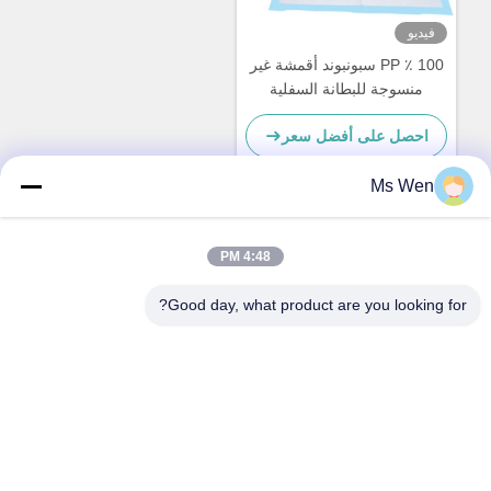
فيديو
100 ٪ PP سبونبوند أقمشة غير
منسوجة للبطانة السفلية
احصل على أفضل سعر
Ms Wen
اتصال سريع
4:48 PM
Good day, what product are you looking for?
العنوان
الطابق الثاني، المبنى 1، رقم 36، شارع شينجو، لينكون، بلدة
تانغشيا، مدينة دونغغغوان
الهاتف
86-0769-82001842
البريد الإلكتروني