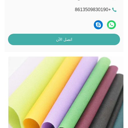
+8613509830190
اتصل الآن