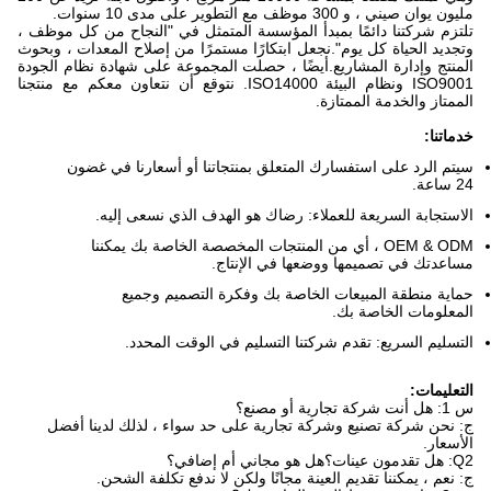
مليون يوان صيني ، و 300 موظف مع التطوير على مدى 10 سنوات.
تلتزم شركتنا دائمًا بمبدأ المؤسسة المتمثل في "النجاح من كل موظف ،
وتجديد الحياة كل يوم".نجعل ابتكارًا مستمرًا من إصلاح المعدات ، وبحوث
المنتج وإدارة المشاريع.أيضًا ، حصلت المجموعة على شهادة نظام الجودة
ISO9001 ونظام البيئة ISO14000. نتوقع أن نتعاون معكم مع منتجنا
الممتاز والخدمة الممتازة.
خدماتنا:
سيتم الرد على استفسارك المتعلق بمنتجاتنا أو أسعارنا في غضون
24 ساعة.
الاستجابة السريعة للعملاء: رضاك ​​هو الهدف الذي نسعى إليه.
OEM & ODM ، أي من المنتجات المخصصة الخاصة بك يمكننا
مساعدتك في تصميمها ووضعها في الإنتاج.
حماية منطقة المبيعات الخاصة بك وفكرة التصميم وجميع
المعلومات الخاصة بك.
التسليم السريع: تقدم شركتنا التسليم في الوقت المحدد.
التعليمات:
س 1: هل أنت شركة تجارية أو مصنع؟
ج: نحن شركة تصنيع وشركة تجارية على حد سواء ، لذلك لدينا أفضل
الأسعار.
Q2: هل تقدمون عينات؟هل هو مجاني أم إضافي؟
ج: نعم ، يمكننا تقديم العينة مجانًا ولكن لا ندفع تكلفة الشحن.