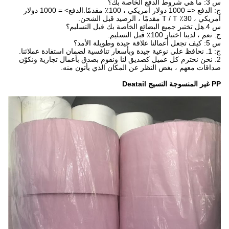
س 3: ما هي شروط الدفع الخاصة بك؟
ج: الدفع <= 1000 دولار أمريكي ، 100٪ مقدمًا.الدفع> = 1000 دولار
أمريكي ، 30٪ T / T مقدمًا ، الرصيد قبل الشحن.
س 4.هل تختبر جميع البضائع الخاصة بك قبل التسليم؟
ج: نعم ، لدينا اختبار 100٪ قبل التسليم.
س 5: كيف تجعل أعمالنا علاقة جيدة وطويلة الأمد؟
ج: 1. نحافظ على نوعية جيدة وبأسعار تنافسية لضمان استفادة عملائنا.
2. نحن نحترم كل عميل كصديق لنا ونقوم بصدق بأعمال تجارية ونكوّن
صداقات معهم ، بغض النظر عن المكان الذي يأتون منه.
PP غير المنسوجة النسيج Deatail