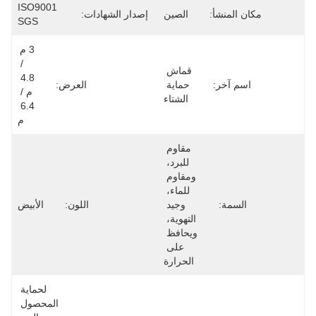
ISO9001 
مكان المنشأ:
الصين
إصدار الشهادات:
SGS
3 م 
/ 
قماش 
4.8 
اسم آخر:
حماية 
العرض:
م / 
الشتاء
6.4 
م
مقاوم 
للبرد، 
ومقاوم 
للماء، 
السمة:
وجيد 
اللون:
الأبيض
التهوية، 
ويحافظ 
على 
الحرارة
لحماية 
المحصول 