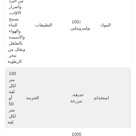
من البرد 
وأضرار 
الآفات، 
يسمح 
100٪ 
المواد:
التطبيقات:
للماء 
بوليبروبيلين
والهواء 
والأسمدة 
بالتغلغل 
ويقلل من 
تبخر 
الرطوبة
100 
متر 
لكل 
لفة 
حديقة، 
استخدام:
الحزمة:
أو 
مزرعة
50 
متر 
لكل 
لفة
1000 