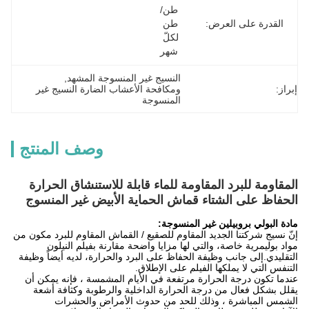
طن/
القدرة على العرض:
طن 
لكلّ 
شهر
النسيج غير المنسوجة المشهد
, 
إبراز:
ومكافحة الأعشاب الضارة النسيج غير 
المنسوجة
وصف المنتج
المقاومة للبرد المقاومة للماء قابلة للاستنشاق الحرارة
الحفاظ على الشتاء قماش الحماية الأبيض غير المنسوج
مادة البولي بروبيلين غير المنسوجة:
إنّ نسيج شركتنا الجديد المقاوم للصقيع / القماش المقاوم للبرد مكون من
مواد بوليمرية خاصة، والتي لها مزايا واضحة مقارنة بفيلم النيلون
التقليدي.إلى جانب وظيفة الحفاظ على البرد والحرارة، لديه أيضاً وظيفة
التنفس التي لا يملكها الفيلم على الإطلاق.
عندما تكون درجة الحرارة مرتفعة في الأيام المشمسة ، فإنه يمكن أن
يقلل بشكل فعال من درجة الحرارة الداخلية والرطوبة وكثافة أشعة
الشمس المباشرة ، وذلك للحد من حدوث الأمراض والحشرات