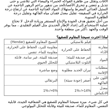
الآفات,وتقلل من ظاهرة الفواكه الحمراء والبيضاء التي تتلاشى و حتى
تتذبل و تتعفن و تتحرق الأغصانالحد من تدهور براعم الزهور الناجمة عن
التمثيل الغذائي المفرط واستهلاك المواد الغذائية الناجمة عن ارتفاع درجة
الحرارة في السقيفة- تقليل معدل فقدان مياه الفاكهة وتقليل درجة
الظاهرة السنوية.
من أجل تحقيق هدف الجودة والإنتاج المستقر وزيادة الدخل. لا تحتاج
عملية الاستخدام إلى إعداد الإطار الحديدي مثل الفيلم التقليدي ، مما يوفر
الوقت والجهد ،أكثر من منطقة واحدة.
لماذا اخترت نسيجنا المقاوم للصقيع؟
فيلم بلاستيكي
النسيج المقاوم للصقيع (Hendar)
مقارنة
مقاومة للبرد، الحفاظ على الحرارة،
الحفاظ على الحرارة
الأداء
مقاومة للماء، تنفس
غير صديقة للبيئة؛
صديقة للبيئة، غير سامة، قابلة
المواد
التلوث البلاستيكي
للتحلل الحيوي
متطلبات
نيران الحديد مطلوبة
وضع مباشرة
الإقامة
اللون على
أصفر (جودة سيئة)
البرتقالي
الفاكهة
معدل
6%+/-1%
14%+/-1%
الانكماش
في كل شيء، ميزة نسيجنا المقاوم للصقيع هي الشفافية الجيدة، قابلية
التنفس، المقاوم للماء، صديقة للبيئة وقابلة للتحلل البيولوجي.