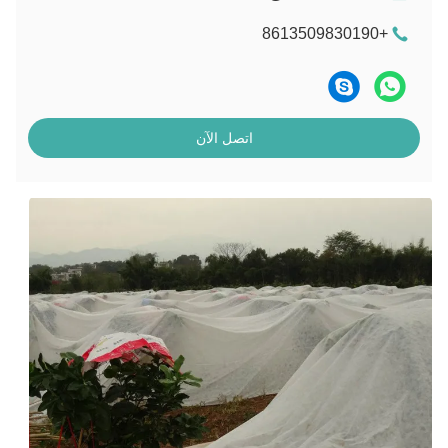
+8613509830190
اتصل الآن