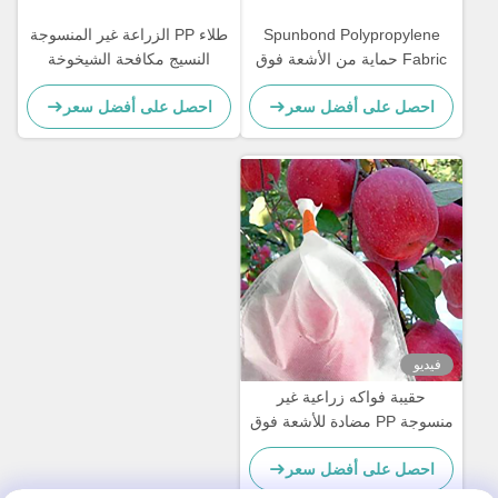
Spunbond Polypropylene
طلاء PP الزراعة غير المنسوجة
Fabric حماية من الأشعة فوق
النسيج مكافحة الشيخوخة
البنفسجية لفافات أقمشة غير
العرض حسب الطلب
احصل على أفضل سعر
احصل على أفضل سعر
منسوجة
فيديو
حقيبة فواكه زراعية غير
منسوجة PP مضادة للأشعة فوق
البنفسجية واقية للموز والتفاح
احصل على أفضل سعر