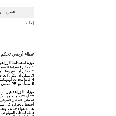
القدرة عل
إبراز:
غطاء أرضي تحكم ف
ميزة استخدامنا الزراعي PP أقمشة غير منسو
1. يمكن لمعداتنا المتقدمة أن تجعل عرضًا كبيرًا يصل إلى 45 مترًا.
2. يمكن أن ننتج وفقا لمتطلبات العملاء بغض النظر عن لفة جامبو أو صغيرة.
3. يمكن أن يكون العرض الكبير مع الوصلات عبارة عن خطوط ملونة مفردة أو مزدوجة مع حواف مزدوجة مقواة.
4. لدينا معدات أوتوماتيكية عالية الفعالية يمكنها إنتاج 2500 لفة صغيرة من القماش غير المنسوج PP كل يوم.
5. معبأة مع PE يتقلص في لفات صغيرة ، ثم في الكرتون.
ميزات الزراعة غير المن
2٪ أو 3٪ حماية من الأشعة فوق البنفسجية ؛
إضعاف التمثيل الضوئي ،
احتفظ بالحرارة في مستوى أ
نفاذية هواء جيدة ، وتجن
قابلة للتحلل البيولوجي