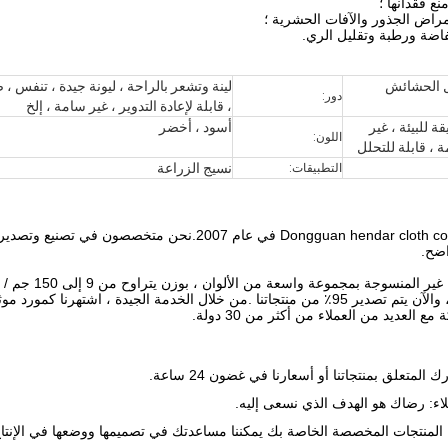
ع فقدانها ؛
اض الجذور والآفات الحشرية ؛
اضة ورطبة وتقليل الري.
ل الحشائش
لينة وتشعر بالراحة ، ليونة جيدة ، تنفس ، ص
دور:
، قابلة لإعادة التدوير ، غير سامة ، إلخ
ة للبيئة ، غير
أسود ، أخضر
اللون:
 ، قابلة للتحلل
نسيج الزراعة
التطبيقات:
اضح.
مجال محبوكة لسنوات ، والآن يتم تصدير 95٪ من منتجاتنا .من خلال الخدمة ال
 العديد من العملاء من أكثر من 30 دولة.
لمتعلق بمنتجاتنا أو أسعارنا في غضون 24 ساعة.
اء: رضاك ​​هو الهدف الذي نسعى إليه.