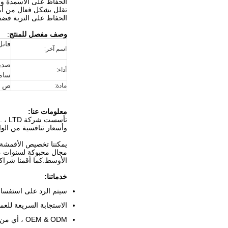
الحفاظ على الأسمدة ومن
تقلل بشكل فعال من أمر
الحفاظ على التربة فضف
وصف مفصل للمنتج
:
قات
اسم آخر:
صديق
أداء:
سامة
ص
مادة:
معلومات عنا:
تأسست شركة Dongguan hendar cloth co. ، LTD في عام 2007.
وأسعار تنافسية من الو
الأوسط.كما أقمنا شراكة مع
خدماتنا:
سيتم الرد على استفسارك ا
الاستجابة السريعة للعمل
OEM & ODM ، أي من المنتجات المخصصة الخاصة بك يمكننا مساعدتك في تصميمها ووضعها في الإنتاج.