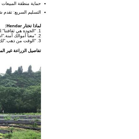
حماية منطقة المبيعات 
التسليم السريع: تقدم ش
لماذا تختار Hendar:
1. "الجودة هي ثقافتنا".لدينا 7 خطوط إنتاج مهنية للأقمشة غير المنسوجة ، والأقمشة المصفحة ، ونسيج الطباعة ، وقماش المائدة ، وما إلى ذلك.
2. "معنا أموالك آمنة."استرداد كامل المبلغ في حالة سوء الجودة أو تأخير التسليم.
3. "الوقت من ذهب."لك ولنا.لدينا فريق عمل محترف يمكنه صنع جودة جيدة في وقت قصير.
تفاصيل الزراعة غير الم