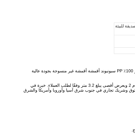
ديقة للبيئة
نحن متخصصون في تصنيع وتصدير 100٪ PP سبونبوند أقمشة أقمشة غير منسوجة بجودة عالية
يمكننا تخصيص الأقمشة غير المنسوجة بمجموعة واسعة من الألوان ، بوزن يتراوح من 9 إلى 150 جم / م 2 وبعرض أقصى يبلغ 3.2 متر وفقًا لطلب العملاء. خبرة في
جيدة ، اشتهرنا كمورد موثوق وشريك تجاري في جنوب شرق آسيا وأوروبا وأمريكا والشرق