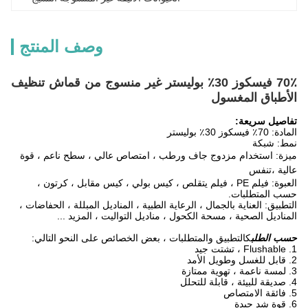
وصف المنتج
70٪ فيسكوز 30٪ بوليستر غير منسوج من قماش تنظيف
الأطباق المغسول
تفاصيل سريعة:
المادة: 70٪ فيسكوز 30٪ بوليستر
نمط: شبكة
ميزة
:
استخدام مزدوج جاف ورطب ، امتصاص عالي ، سطح ناعم ، قوة
عالية ،
تنفس
العبوة: فيلم PE ، فيلم يتقلص ، كيس بولي ، كيس مقابل ، كرتون ،
حسب المتطلبات.
التطبيق: العناية بالجمال ، الرعاية الطبية ، المناديل المبللة ، الحفاضات ،
المناديل الصحية ، مسحة الكحول ، مناديل التواليت ، المزيد ...
حسب الطلب
كالتطبيق والمتطلبات ، بعض الخصائص على النحو التالي:
1. Flushable ، تشتت جيد
2. قابل للغسل وطويل الأمد
3. لمسة ناعمة ، تهوية ممتازة
4. صديقة للبيئة ، قابلة للتحلل
5. فائقة الامتصاص
6. قوة شد جيدة