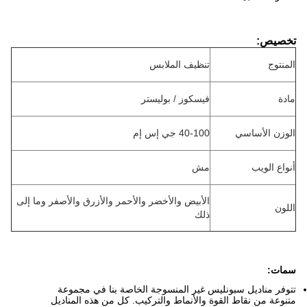
تخصيص:
المنتوج
تنظيف الملابس
مادة
فيسكوز / بوليستر
الوزن الأساسي
40-100 جي إس إم
أنواع الويب
مش
الأبيض والأخضر والأحمر والأزرق والأصفر وما إلى
اللون
ذلك
سمات:
تتوفر مناديل سبونليس غير المنسوجة الخاصة بنا في مجموعة
متنوعة من نقاط القوة والأنماط والتركيب. كل من هذه المناديل