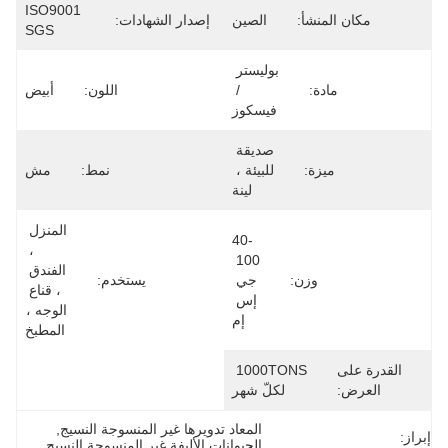
ISO9001 
مكان المنشأ:
الصين
إصدار الشهادات:
SGS
بوليستر 
مادة:
/ 
اللون:
أبيض
فيسكوز
صديقة 
ميزة:
للبيئة ، 
نمط:
مش
لينة
المنزل 
40-
، 
100 
الفندق 
وزن:
جي 
يستخدم:
، قناع 
إس 
الوجه ، 
إم
المطبخ
القدرة على
1000TONS 
العرض:
لكلّ شهر
المعاد تدويرها غير المنسوجة النسيج
, 
إبراز:
الحيوانات الأليفة غير المنسوجة النسيج