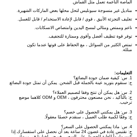
الماصة الناعمة تعمل مثل القماش.
مناديل غير منسوجة سبونليس لتحل محلها
بعض الماركات الشهيرة.
تغليف التجزئة الأنيق ، قوي / قابل لإعادة الاستخدام / قابل للغسل.
ناعم وممتص ومثالي لمسح اليدين وامتصاص الانسكابات.
توفر قوة تنظيف أفضل وأقوى وممتازة للتجفيف.
تمتص الكثير من السوائل ، مع الحفاظ على قوتها عندما تكون
مبللة.
التعليمات:
1. س: كيفية ضمان جودة البضائع؟
ج: سنقوم بتوريد عينة بالجملة قبل الشحن. يمكن أن تمثل جودة البضائع
2. س: هل يمكن أن تنتج وفقا لتصميم العملاء؟
ج: بالتأكيد ، نحن مصنعون محترفون ، OEM و ODM كلاهما موضع
ترحيب.
3. س: هل يمكنني الحصول على خصم؟
ج: وفقًا لكمية طلب العميل ، سنقدم خصمًا معقولًا.
4. س: ماذا يمكنني الحصول على السعر؟
ج: نقتبس عادة في غضون 24 ساعة بعد أن نحصل على استفسارك.إذا
كنت ملزماً للغاية للحصول على السعر ، فيرجى إخبارنا في بريدك