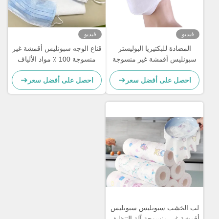
فيديو
فيديو
المضادة للبكتيريا البوليستر
قناع الوجه سبونليس أقمشة غير
سبونليس أقمشة غير منسوجة
منسوجة 100 ٪ مواد الألياف
60gsm PET لأقنعة نوع
المعدلة لمستحضرات التجميل /
احصل على أفضل سعر
احصل على أفضل سعر
الأسماك
الأنسجة الرطبة
لب الخشب سبونليس سبونليس
أقمشة غير منسوجة آلة التنظيف