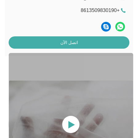
+8613509830190
اتصل الآن