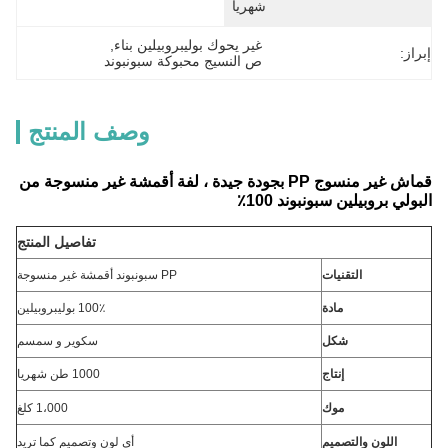
شهريا
غير يحوك بوليبروبيلين بناء
, 
إبراز:
ص النسيج محبوكة سبونبوند
وصف المنتج
قماش غير منسوج PP بجودة جيدة ، لفة أقمشة غير منسوجة من
البولي بروبيلين سبونبوند 100٪
تفاصيل المنتج
التقنيات
PP سبونبوند أقمشة غير منسوجة
مادة
100٪ بوليبروبيلين
شكل
سكوير و سمسم
إنتاج
1000 طن شهريا
موك
1،000 كلغ
اللون والتصميم
أي لون وتصميم كما تريد