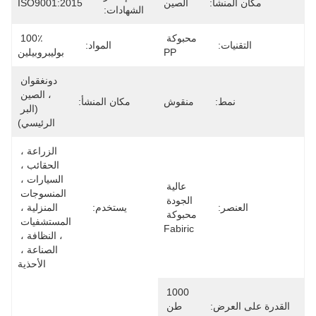
مكان المنشأ:
الصين
ISO9001:2015
الشهادات:
محبوكة 
100٪ 
التقنيات:
المواد:
PP
بوليبروبيلين
دونغقوان 
، الصين 
نمط:
منقوش
مكان المنشأ:
(البر 
الرئيسي)
الزراعة ، 
الحقائب ، 
السيارات ، 
عالية 
المنسوجات 
الجودة 
العنصر:
يستخدم:
المنزلية ، 
محبوكة 
المستشفيات 
Fabiric
، النظافة ، 
الصناعة ، 
الأحذية
1000 
القدرة على العرض:
طن 