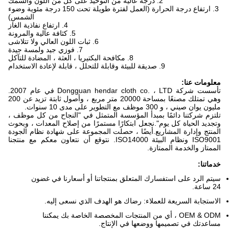
2. درجة عالية من التوحيد على كل من اللون والسمك
3. ارتفاع درجة الحرارة (العمل لفترة طويلة تحت 150 درجة مئوية وضوء
الشمس)
4. ارتفاع نفاذية الغاز
5. كثافة عالية والمرونة
6. ثبات اللون العالي ولا تتلاشى
7. فوزي جيد ولمسة جيدة
8. مكافحة البكتيريا ، العثة ، المضادة للتآكل
9. صديقة للبيئة وقابلة للتحلل ، قابلة لإعادة الاستخدام
معلومات عنا:
تأسست شركة Dongguan hendar cloth co. ، LTD في عام 2007.
وهي تمتلك مصنعًا بمساحة 20000 متر مربع ، وأصول ثابتة تزيد عن 200
مليون يوان صيني ، و 300 موظف مع التطوير على مدى 10 سنوات.
تلتزم شركتنا دائمًا بمبدأ المؤسسة المتمثل في "النجاح من كل موظف ،
وتجديد الحياة كل يوم".نجعل ابتكارًا مستمرًا من إصلاح المعدات ، وبحوث
المنتج وإدارة المشاريع.أيضًا ، حصلت المجموعة على شهادة نظام الجودة
ISO9001 ونظام البيئة ISO14000. نتوقع أن نتعاون معكم مع منتجنا
الممتاز والخدمة الممتازة.
خدماتنا:
سيتم الرد على استفسارك المتعلق بمنتجاتنا أو أسعارنا في غضون
24 ساعة.
الاستجابة السريعة للعملاء: رضاك ​​هو الهدف الذي نسعى إليه.
OEM & ODM ، أي من المنتجات المخصصة الخاصة بك يمكننا
مساعدتك في تصميمها ووضعها في الإنتاج.