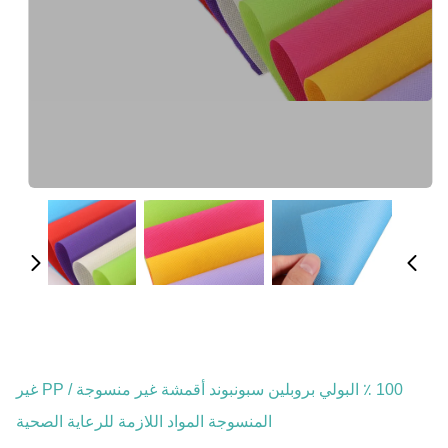
100 ٪ البولي بروبلين سبونبوند أقمشة غير منسوجة / PP غير
المنسوجة المواد اللازمة للرعاية الصحية