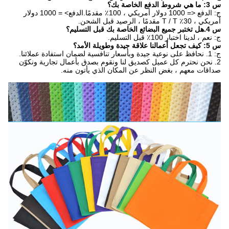
س 3: ما هي شروط الدفع الخاصة بك؟
ج: الدفع <= 1000 دولار أمريكي ، 100٪ مقدمًا.الدفع> = 1000 دولار
أمريكي ، 30٪ T / T مقدمًا ، الرصيد قبل الشحن.
س 4.هل تختبر جميع البضائع الخاصة بك قبل التسليم؟
ج: نعم ، لدينا اختبار 100٪ قبل التسليم.
س 5: كيف تجعل أعمالنا علاقة جيدة وطويلة الأمد؟
ج: 1. نحافظ على نوعية جيدة وبأسعار تنافسية لضمان استفادة عملائنا.
2. نحن نحترم كل عميل كصديق لنا ونقوم بصدق بأعمال تجارية ونكوّن
صداقات معهم ، بغض النظر عن المكان الذي يأتون منه.