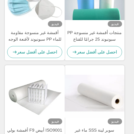
فيديو
فيديو
منتجات أقمشة غير منسوجة PP
أقمشة غير منسوجة مقاومة
سبونبوند 25 جرامًا للقناع
للماء PP سبونبوند لأقنعة الوجه
الجراحي
ثلاثية الطبقات N95 KF94
احصل على أفضل سعر
احصل على أفضل سعر
فيديو
فيديو
سوبر لينة SSS ماء غير
ISO9001 أبيض F9 أقمشة بولي