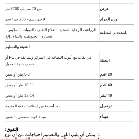
عرض
من 20 مم إلى 3200 مم
وزن الجرام
9 جم / سم - 250 جم / سم
الزراعة ، الرعاية الصحية ، العلاج الطبي ، العبوات ، الملابس ،
باستخدام المنطقة
السيارة ، الجيوتقنية والبناء ، إلخ
التعبئة والتسليم
في لفات مع أنبوب البطاقة في المركز ويتم لفه في PE أو
التعبئة
حسب حاجة العميل
20 'قدم
5-6 طن أو بعض
40 'قدم
10-11 طن أو بعض
40 'مقر
12-14 طن أو بعض
توصيل
بعد أسبوع من استلام الدفعة المقدمة
ميناء
ميناء فوب شنتشن ، الصين
التفوق:
1. يمكن أن يلبي اللون والتصميم احتياجاتك من أي نوع