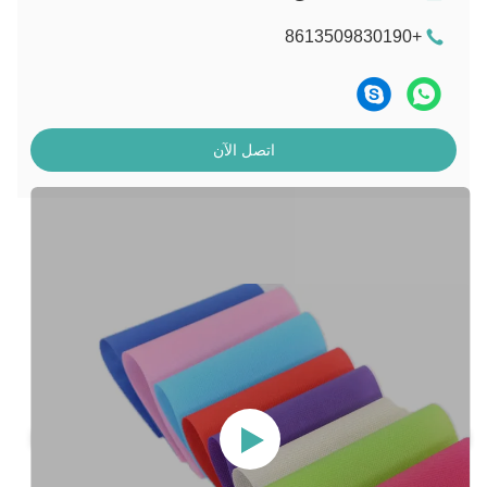
+8613509830190
اتصل الآن