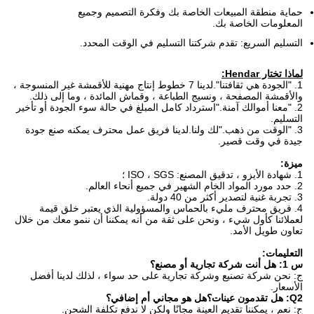
حماية منطقة المبيعات الخاصة بك وفكرة التصميم وجميع
المعلومات الخاصة بك.
التسليم السريع: تقدم شركتنا التسليم في الوقت المحدد.
لماذا تختار Hendar:
1. "الجودة هي ثقافتنا".لدينا 7 خطوط إنتاج مهنية للأقمشة غير المنسوجة ،
والأقمشة المصفحة ، ونسيج الطباعة ، وقماش المائدة ، وما إلى ذلك.
2. "معنا أموالك آمنة."استرداد كامل المبلغ في حالة سوء الجودة أو تأخير
التسليم.
3. "الوقت من ذهب."لك ولنا.لدينا فريق عمل محترف يمكنه صنع جودة
جيدة في وقت قصير.
ميزة:
1. شهادة الأيزو ، تدقيق المصنع: ISO ، SGS ؛
2. حدد مورد المواد الخام الشهير في جميع أنحاء العالم.
3. تجربة غنية لتصدير أكثر من 40 دولة.
4. فريق محترف مليء بالحماس والمسؤولية الذي يعتبر خلق قيمة
لعملائنا كأول شيء ، ونحن على ثقة من أنه يمكننا أن ننمو معك من خلال
تعاون طويل الأمد.
التعليمات:
س 1: هل أنت شركة تجارية أو مصنع؟
ج: نحن شركة تصنيع وشركة تجارية على حد سواء ، لذلك لدينا أفضل
الأسعار.
Q2: هل تقدمون عينات؟هل هو مجاني أم إضافي؟
ج: نعم ، يمكننا تقديم العينة مجانًا ولكن لا ندفع تكلفة الشحن.