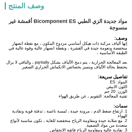
وصف المنتج
مواد جديدة الزي الطبي Bicomponent ES أقمشة غير
منسوجة
وصف:
إنها ألياف مركبة ذات هيكل أساسي مزدوج المكون ، مع نقطة انصهار
منخفضة ونعومة جيدة في القشرة ، ونقطة انصهار عالية وقوة عالية في
الطبقة الأساسية ،
بعد المعالجة الحرارية ، يتم دمج الألياف بشكل pqrtially ، والباقي لا يزال
يحتفظ بحالة الألياف ويتميز بخصائص الانكماش الحراري الصغير.
تفاصيل سريعة:
المواد: ES
اللون الابيض
الوزن: 20 جم
تقنية المعالجة: التقويم ، عن طريق الهواء
سمات:
1. ارتفاع ضغط الدم ، مرونة جيدة ، لمسة ناعمة ، تدفئة قوية ونفاذية
الهواء.
2. مع صلابة جيدة ومقاومة الرياح منخفضة للغاية ، تكون مناسبة لأنواع
متعددة من مواد التصفية.
3. نفاذية عالية ومقاومة الرياح فائقة الانخفاض.