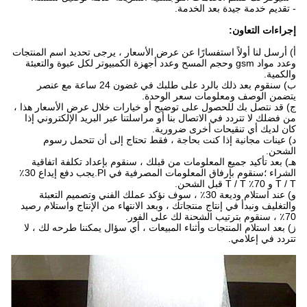
- تقديم خدمة جيدة بعد الخدمة.
إجراءات التعاون:
أ) أرسل لنا أولاً استفسارًا عن عرض الأسعار ، يرجى تحديد اسم المنتجات
وعدد مواد gsm وحجم المسح وعدد أجهزة الكمبيوتر لكل عبوة والتعبئة
والكمية.
ب) سنقوم بعد ذلك بالرد على طلبك في غضون 24 ساعة مع عنصر
يتضمن الوصف ومعلومات سعر الوحدة.
ج) قد نتصل بك للحصول على توضيح أو خيارات خلال عرض الأسعار هذا ،
من فضلك لا تتردد في الاتصال بنا أو مراسلتنا عبر البريد الإلكتروني إذا
كان لديك أي تنقيحات أخرى ضرورية.
د) عينات مجانية إذا كنت بحاجة ، فقط تحتاج إلى أن تتحمل رسوم
الشحن.
هـ) بعد تأكيد جميع المعلومات من قبلك ، سنقوم بإعداد تكلفة اتفاقية
الشراء ؛سنقوم بإرفاق المعلومات المصرفية في PI.يجب دفع إيداع 30٪
T / T و 70٪ T / T قبل الشحن.
و) عند استلام وديعة 30٪ ، سوف نؤكد عملك الفني وتصميم التعبئة
والتغليف ونبدأ في إنتاج منتجاتك ، وبعد الانتهاء من الإنتاج واستلام رصيد
70٪ ، سنقوم بترتيب الشحنة لك على الفور.
ز) بعد استلام المنتجات وأثناء المبيعات ، أي سؤال يمكننا طرحه لك ، لا
تتردد في إعلامي.