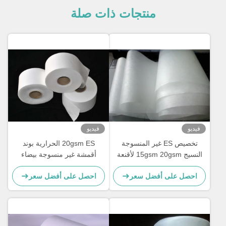
منتجات ذات صلة
فيديو
فيديو
تخصيص ES غير المنسوجة
20gsm ES الحرارية بوند
النسيج 15gsm 20gsm لأقنعة
أقمشة غير منسوجة بيضاء
الوجه 3ply المتاح
ناعمة ناعمة لأقنعة الوجه KF94
احصل على أفضل سعر
احصل على أفضل سعر