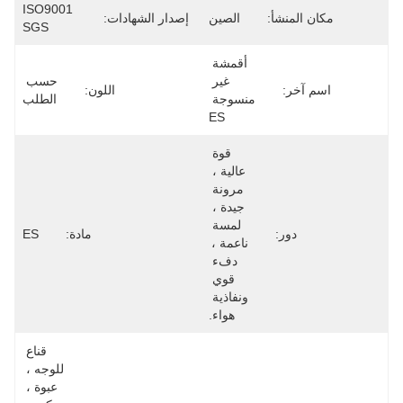
ISO9001 
مكان المنشأ:
الصين
إصدار الشهادات:
SGS
أقمشة 
غير 
حسب 
اسم آخر:
اللون:
منسوجة 
الطلب
ES
قوة 
عالية ، 
مرونة 
جيدة ، 
لمسة 
دور:
مادة:
ES
ناعمة ، 
دفء 
قوي 
ونفاذية 
هواء.
قناع 
للوجه ، 
عبوة ، 