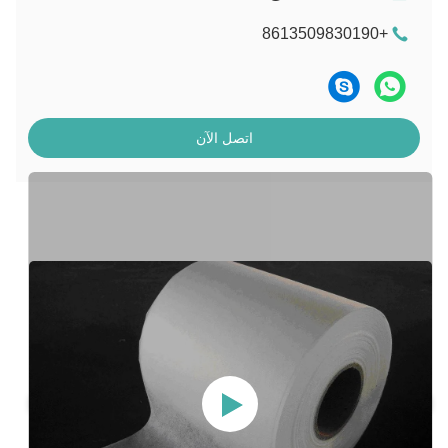
+8613509830190
اتصل الآن