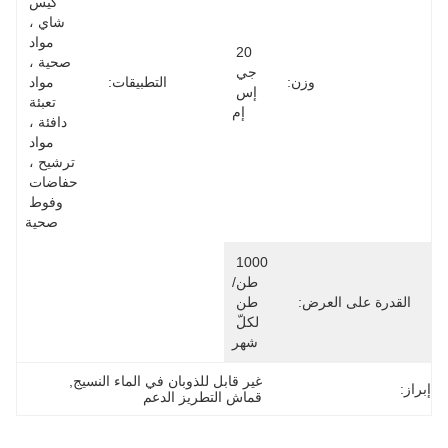
كيس 
شاي ، 
مواد 
20 
صحية ، 
جي 
وزن:
التطبيقات:
مواد 
إس 
تعبئة 
إم
دافئة ، 
مواد 
ترشيح ، 
حفاضات 
وفوط 
صحية
1000 
طن/
القدرة على العرض:
طن 
لكلّ 
شهر
غير قابل للذوبان في الماء النسيج
, 
إبراز:
قماش التطريز الدعم