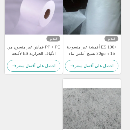
فيديو
فيديو
100٪ ES أقمشة غير منسوجة
PP + PE قماش غير منسوج من
15-20gsm نسيج أملس ماء
الألياف الحرارية ES لأقنعة
لتنظيف أقنعة الغرفة
الوجه
احصل على أفضل سعر
احصل على أفضل سعر