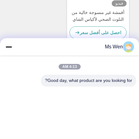
فيديو
أقمشة غير منسوجة خالية من
التلوث الصحي لأكياس الشاي
التي يمكن التخلص منها
احصل على أفضل سعر
Ms Wen
اتصال سريع
4:13 AM
Good day, what product are you looking for?
العنوان
الطابق الثاني، المبنى 1، رقم 36، شارع شينجو، لينكون، بلدة
تانغشيا، مدينة دونغغغوان
الهاتف
86-0769-82001842
البريد الإلكتروني