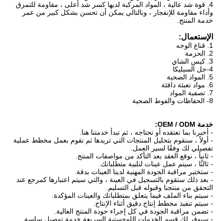
4. قوة شد عالية ، المواد المركبة لديها كسر شد أعلى ، مقاومة للتمزق
وأداء مقاومة للإنفجار ، وبالتالي يمكن أن تحسن بشكل كبير من عمر
خدمة المنتج.
الإستعمال:
1. قناع الوجه
2. الحزمة
3. كيس الشاي
4-جل السيليكا
5. المواد الصحية
6. مواد تعبئة دافئة
7. تصفية المواد
8- الحفاظات والفوط الصحية
خدمة OEM / ODM:
- أخبرنا بما تعتقده أو تحتاجه ، ثم تبدأ خدمتنا هنا.
- أولاً ، سنقوم بتحليل المنتجات التي تريدها ثم نقوم بعمل مخطط عملية
تفصيلي لك وفقًا لسير العمل.
- ثانياً ، نوقع العقد بعد التأكد من مواصفات المنتج.
- ثالثًا ، سيتم عمل عينات لتلبية متطلباتك.
- ستختبر مراقبة الجودة المهنية لدينا العينات بدقة.
- بعد ذلك ستقوم بالتسجيل في العينة ، والتي سيتم اعتبارها كمرجع عند
التحقق من منتجنا وقبوله قبل التسليم.
- سيتم بناء الملف فيما يتعلق بمتطلباتك والعينات المؤكدة.
- سيتم تنفيذ مخطط إنتاج دقيق أثناء الإنتاج.
- تضمن مراقبة الجودة في كل إجراء جودة المنتج العالية.
- سيوفر لك قسم الخدمات اللوجستية السريعة خدمة توصيل سلسة.