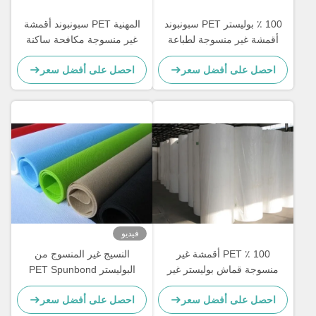
100 ٪ بوليستر PET سبونبوند
المهنية PET سبونبوند أقمشة
أقمشة غير منسوجة لطباعة
غير منسوجة مكافحة ساكنة
أقنعة الوجه القابل للتصرف
لمنصات تدريب الحيوانات الأليفة
احصل على أفضل سعر
احصل على أفضل سعر
3ply
فيديو
100 ٪ PET أقمشة غير
النسيج غير المنسوج من
منسوجة قماش بوليستر غير
البوليستر PET Spunbond
منسوج لون القماش حسب
مناسب لتزيين الجدران
احصل على أفضل سعر
احصل على أفضل سعر
الطلب