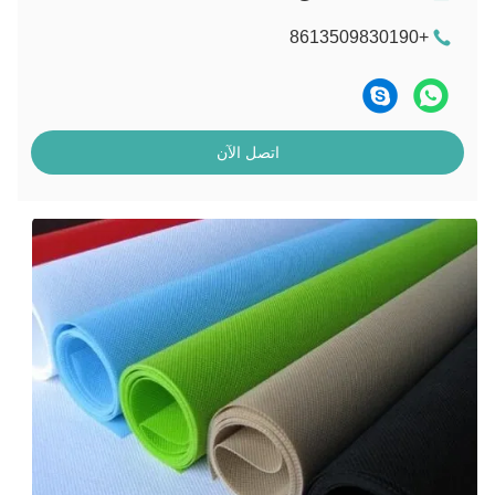
+8613509830190
اتصل الآن