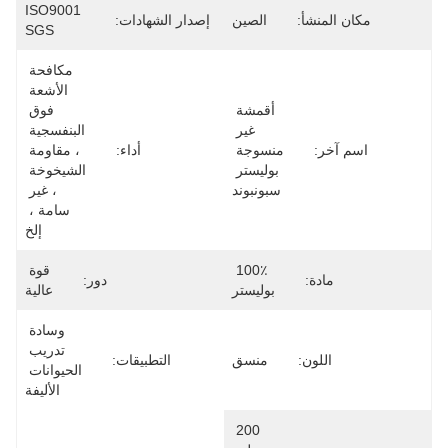
ISO9001 
مكان المنشأ:
الصين
إصدار الشهادات:
SGS
مكافحة 
الأشعة 
أقمشة 
فوق 
غير 
البنفسجية 
اسم آخر:
منسوجة 
أداء:
، مقاومة 
بوليستر 
الشيخوخة 
سبونبوند
، غير 
سامة ، 
إلخ
100٪ 
قوة 
مادة:
دور:
بوليستر
عالية
وسادة 
تدريب 
اللون:
منسق
التطبيقات:
الحيوانات 
الأليفة
200 