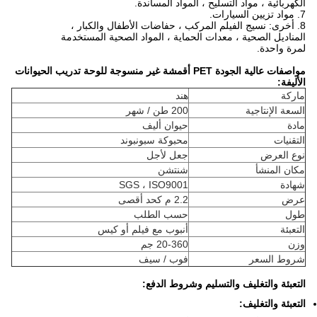
الكهربائية ، مواد التسليح ، المواد المساندة.
7. مواد تزيين السيارات.
8. أخرى: نسيج الفيلم المركب ، حفاضات الأطفال والكبار ،
المناديل الصحية ، معدات الحماية ، المواد الصحية المستخدمة
لمرة واحدة.
مواصفات عالية الجودة PET أقمشة غير منسوجة للوحة تدريب الحيوانات
الأليفة:
ماركة
هند
السعة الإنتاجية
200 طن / شهر
مادة
حيوان أليف
التقنيات
محبوكة سبونبوند
نوع العرض
جعل لأجل
مكان المنشأ
شنتشن
شهادة
SGS ، ISO9001
عرض
2.2 م كحد أقصى
طول
حسب الطلب
التعبئة
أنبوب مع فيلم أو كيس
وزن
20-360 جم
شروط السعر
فوب / سيف
التعبئة والتغليف والتسليم وشروط الدفع:
التعبئة والتغليف: