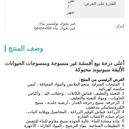
طن 
القدرة على العرض:
/ 
شهر
غير يحوك بوليستر بناء
, 
إبراز:
غير يحوك بناء geotextile
وصف المنتج
أعلى درجة بيع أقمشة غير منسوجة ومنسوجات الحيوانات
الأليفة سبونبوند محبوكة
الغرض الرئيسي من المنتج:
1. المنتجات المنزلية: منعم الملابس والمواد المضافة ، كيس
مكنسة كهربائية.
2. التعبئة والتغليف: قماش الكابلات ، وحقائب اليد ، وأكياس
الحاويات ، ومواد التعبئة والتغليف.
3. الزخرفة: نسيج زخرفة الجدار ، أرضية جلدية ، نسيج
الكتروستاتيكي يتدفقون.
4. الزراعة: قماش الوفير الزراعة ، المحاصيل ووقاية النبات ،
حزام حماية الأعشاب الضارة.
5. مادة مضادة للماء: عالية الجودة نسيج مقاوم للماء للتنفس.
6. التطبيقات الصناعية: مواد الترشيح ، المواد العازلة ، الأجهزة