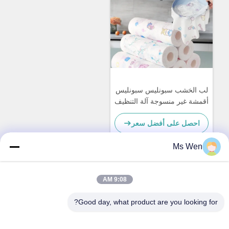
لب الخشب سبونليس سبونليس
أقمشة غير منسوجة آلة التنظيف
الصناعية
احصل على أفضل سعر
Ms Wen
اتصال سريع
9:08 AM
Good day, what product are you looking for?
العنوان
الطابق الثاني، المبنى 1، رقم 36، شارع شينجو، لينكون، بلدة