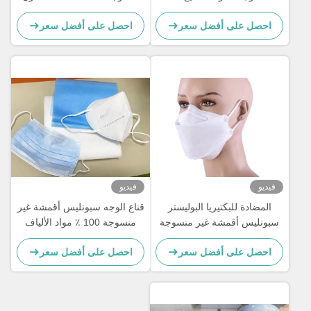
مختلف مخصص لقناع الوجه
مع قوة عالية
احصل على أفضل سعر
احصل على أفضل سعر
فيديو
فيديو
المضادة للبكتيريا البوليستر
قناع الوجه سبونليس أقمشة غير
سبونليس أقمشة غير منسوجة
منسوجة 100 ٪ مواد الألياف
60gsm PET لأقنعة نوع
المعدلة لمستحضرات التجميل /
احصل على أفضل سعر
احصل على أفضل سعر
الأسماك
الأنسجة الرطبة