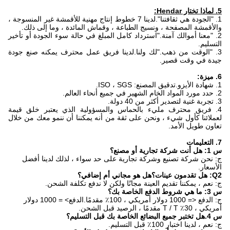
5. لماذا تختار Hendar:
1. "الجودة هي ثقافتنا".لدينا 7 خطوط إنتاج مهنية للأقمشة غير المنسوجة ،
والأقمشة المصفحة ، ونسيج الطباعة ، وقماش المائدة ، وما إلى ذلك.
2. "معنا أموالك آمنة."استرداد كامل المبلغ في حالة سوء الجودة أو تأخير
التسليم.
3. "الوقت من ذهب."لك ولنا.لدينا فريق عمل محترف يمكنه صنع جودة
جيدة في وقت قصير.
6. ميزة:
1. شهادة الأيزو.تدقيق المصنع: ISO ، SGS.
2. حدد مورد المواد الخام الشهير في جميع أنحاء العالم.
3. تجربة غنية لتصدير أكثر من 40 دولة.
4. فريق محترف مليء بالحماس والمسؤولية الذي يعتبر خلق قيمة
لعملائنا كأول شيء ، ونحن على ثقة من أنه يمكننا أن ننمو معك من خلال
تعاون طويل الأمد.
7. التعليمات
س 1: هل أنت شركة تجارية أو مصنع؟
ج: نحن شركة تصنيع وشركة تجارية على حد سواء ، لذلك لدينا أفضل
الأسعار.
Q2: هل تقدمون عينات؟هل هو مجاني أم إضافي؟
ج: نعم ، يمكننا تقديم العينة مجانًا ولكن لا ندفع تكلفة الشحن.
س 3: ما هي شروط الدفع الخاصة بك؟
ج: الدفع <= 1000 دولار أمريكي ، 100٪ مقدمًا.الدفع> = 1000 دولار
أمريكي ، 30٪ T / T مقدمًا ، الرصيد قبل الشحن.
س 4.هل تختبر جميع البضائع الخاصة بك قبل التسليم؟
ج: نعم ، لدينا اختبار 100٪ قبل التسليم.