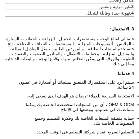
2.
آمن وصحي
3.
غير مرئية وتنفس
4.
تهوية جيدة وقابلة للتحلل
3. الاستعمال:
> مثالي لقناع الوجه ، مستحضرات التجميل ، الزراعة ، الحقائب ، السيارة
، الملابس ، المنسوجات المنزلية ، المستشفيات ، النظافة ، الصناعة ، إلخ.
>
تستخدم لمنتجات النظافة ، والموردين الطبيين ، مثل المناديل المبللة ،
والمناديل المنزلية ، وحفاضات الأطفال ، والمناديل الصحية ، والضمادات
الطبية ، والورقة التي يمكن التخلص منها ، وقناع الوجه ، والبطانة الداخلية
وما إلى ذلك
4.
خدماتنا:
سيتم الرد على استفسارك المتعلق بمنتجاتنا أو أسعارنا في غضون
24 ساعة.
الاستجابة السريعة للعملاء: رضاك ​​هو الهدف الذي نسعى إليه.
OEM & ODM ، أي من المنتجات المخصصة الخاصة بك يمكننا
مساعدتك في تصميمها ووضعها في الإنتاج.
حماية منطقة المبيعات الخاصة بك وفكرة التصميم وجميع
المعلومات الخاصة بك.
التسليم السريع: تقدم شركتنا التسليم في الوقت المحدد.