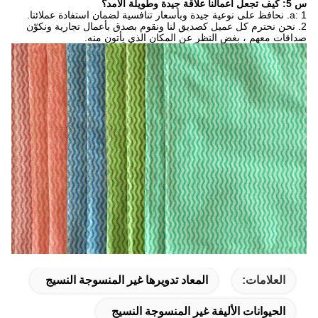
س 5: كيف تجعل أعمالنا علاقة جيدة وطويلة الأمد؟
a: 1. نحافظ على نوعية جيدة وبأسعار تنافسية لضمان استفادة عملائنا.
2. نحن نحترم كل عميل كصديق لنا ونقوم بصدق بأعمال تجارية ونكوّن
صداقات معهم ، بغض النظر عن المكان الذي يأتون منه.
العلامات:
المعاد تدويرها غير المنسوجة النسيج
الحيوانات الأليفة غير المنسوجة النسيج