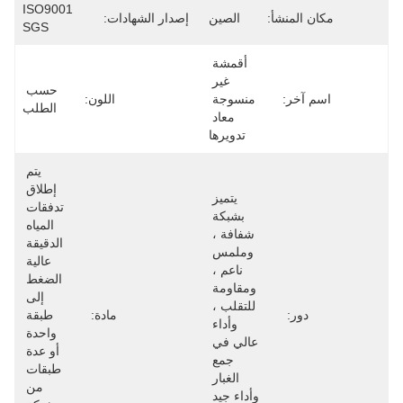
ISO9001 
مكان المنشأ:
الصين
إصدار الشهادات:
SGS
أقمشة 
غير 
حسب 
اسم آخر:
منسوجة 
اللون:
الطلب
معاد 
تدويرها
يتم 
إطلاق 
يتميز 
تدفقات 
بشبكة 
المياه 
شفافة ، 
الدقيقة 
وملمس 
عالية 
ناعم ، 
الضغط 
ومقاومة 
إلى 
للتقلب ، 
دور:
مادة:
طبقة 
وأداء 
واحدة 
عالي في 
أو عدة 
جمع 
طبقات 
الغبار 
من 
وأداء جيد 