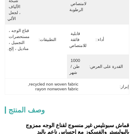
شبكة 
لامتصاص 
الألياف 
الرطوبة
، لجعل 
الألي
قناع الوجه ، 
قابلية 
مستحضرات 
أداء::
فائقة 
التطبيقات:
التجميل ، 
للامتصاص
مناديل ، إلخ.
1000 
القدرة على العرض:
طن / 
شهر
, 
recycled non woven fabric
إبراز:
rayon nonwoven fabric
وصف المنتج
قماش سبونليس غير منسوج لقناع الوجه ممزوج
بالبوليستر والفسكوز مع إحساس ناعم باليد