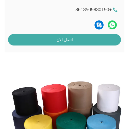
+8613509830190
اتصل الآن