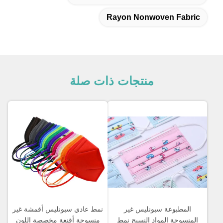
Rayon Nonwoven Fabric
منتجات ذات صلة
المطبوعة سبونليس غير
نمط عادي سبونليس أقمشة غير
المنسوجة المواد النسيج نمط
منسوجة أقنعة مخصصة اللون