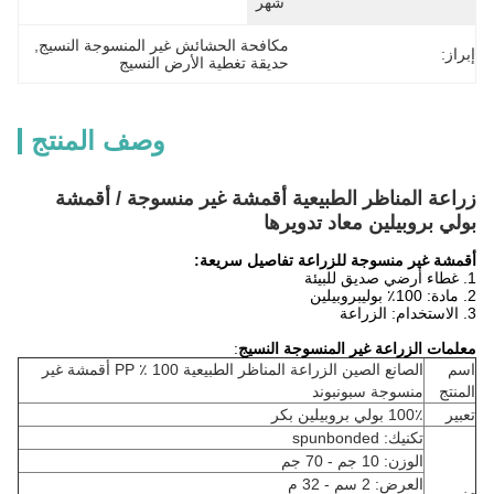
شهر
مكافحة الحشائش غير المنسوجة النسيج
, 
إبراز:
حديقة تغطية الأرض النسيج
وصف المنتج
زراعة المناظر الطبيعية أقمشة غير منسوجة / أقمشة
بولي بروبيلين معاد تدويرها
أقمشة غير منسوجة للزراعة تفاصيل سريعة:
1. غطاء أرضي صديق للبيئة
2. مادة: 100٪ بوليبروبيلين
3. الاستخدام: الزراعة
معلمات الزراعة غير المنسوجة النسيج
:
اسم
الصانع الصين الزراعة المناظر الطبيعية 100 ٪ PP أقمشة غير
المنتج
منسوجة سبونبوند
تعبير
100٪ بولي بروبيلين بكر
تكنيك: spunbonded
الوزن: 10 جم - 70 جم
العرض: 2 سم - 32 م