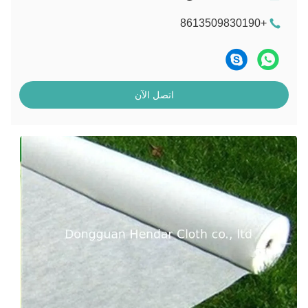
+8613509830190
اتصل الآن