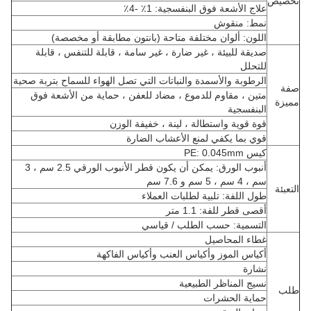
تخصيص
علاج الأشعة فوق البنفسجية: 1٪ -4٪
نمط: منقوش
اللون: ألوان مختلفة متاحة (بانتون مطابقة أو مخصصة)
صديقة للبيئة ، غير ضارة ، غير سامة ، قابلة للتنفس ، قابلة
للتحلل
الرطوبة والأسمدة والنباتات التي تصل الهواء للسماح بتربة صحية
صفة
متين ، مقاوم للدموع ، مضاد للعفن ، حماية من الأشعة فوق
مميزة
البنفسجية
قوة قوية واستطالة ، لينة ، خفيفة الوزن
قوي بما يكفي لمنع الأعشاب الضارة
كيس PE: 0.045mm
أنبوب الورق: يمكن أن يكون قطر الأنبوب الورقي 2.5 سم ، 3
سم ، 4 سم ، 5 سم و 7.6 سم
التعبئة
طول اللفة: تلبية لطلبات العملاء
أقصى قطر للفة: 1.1 متر
التسمية: حسب الطلب / قياسي
غطاء المحاصيل
أكياس الموز وأكياس العنب وأكياس الفاكهة
نشارة
نسيج المناظر الطبيعية
طلب
حماية الحشرات