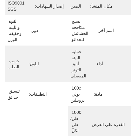
ISO9001 
مكان المنشأ:
الصين
إصدار الشهادات:
SGS
نسيج 
القوة 
مكافحة 
واللينة 
اسم آخر:
دور:
الحشائش 
وخفيفة 
للحدائق
الوزن
حماية 
البيئة 
حسب 
أداء:
أنيق 
اللون:
الطلب
التوتر 
المفصلي
100٪ 
تنسيق 
مادة:
بولي 
التطبيقات:
حدائق
بروبيلين
1000 
طن/
القدرة على العرض:
طن 
لكلّ 