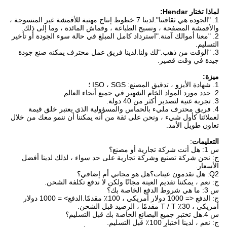
لماذا تختار Hendar:
1. "الجودة هي ثقافتنا".لدينا 7 خطوط إنتاج مهنية للأقمشة غير المنسوجة ،
والأقمشة المصفحة ، ونسيج الطباعة ، وقماش المائدة ، وما إلى ذلك.
2. "معنا أموالك آمنة."استرداد كامل المبلغ في حالة سوء الجودة أو تأخير
التسليم.
3. "الوقت من ذهب."لك ولنا.لدينا فريق عمل محترف يمكنه صنع جودة
جيدة في وقت قصير.
ميزة:
1. شهادة الأيزو ، تدقيق المصنع: ISO ، SGS ؛
2. حدد مورد المواد الخام الشهير في جميع أنحاء العالم.
3. تجربة غنية لتصدير أكثر من 40 دولة.
4. فريق محترف مليء بالحماس والمسؤولية الذي يعتبر خلق قيمة
لعملائنا كأول شيء ، ونحن على ثقة من أنه يمكننا أن ننمو معك من خلال
تعاون طويل الأمد.
التعليمات
:
س 1: هل أنت شركة تجارية أو مصنع؟
ج: نحن شركة تصنيع وشركة تجارية على حد سواء ، لذلك لدينا أفضل
الأسعار.
Q2: هل تقدمون عينات؟هل هو مجاني أم إضافي؟
ج: نعم ، يمكننا تقديم العينة مجانًا ولكن لا ندفع تكلفة الشحن.
س 3: ما هي شروط الدفع الخاصة بك؟
ج: الدفع <= 1000 دولار أمريكي ، 100٪ مقدمًا.الدفع> = 1000 دولار
أمريكي ، 30٪ T / T مقدمًا ، الرصيد قبل الشحن.
س 4.هل تختبر جميع البضائع الخاصة بك قبل التسليم؟
ج: نعم ، لدينا اختبار 100٪ قبل التسليم.