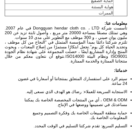
حماية الصقيع
هواية البستنة
الممرات
معلومات عنا:
تأسست شركة Dongguan hendar cloth co. ، LTD في عام 2007.
وهي تمتلك مصنعًا بمساحة 20000 متر مربع ، وأصول ثابتة تزيد عن 200
مليون يوان صيني ، و 300 موظف مع التطوير على مدى 10 سنوات.
تلتزم شركتنا دائمًا بمبدأ المؤسسة المتمثل في "النجاح من كل موظف ،
وتجديد الحياة كل يوم".نجعل ابتكارًا مستمرًا من إصلاح المعدات ، وبحوث
المنتج وإدارة المشاريع.أيضًا ، حصلت المجموعة على شهادة نظام الجودة
ISO9001 ونظام البيئة ISO14000.نتوقع أن نتعاون معكم من خلال
منتجاتنا الممتازة والخدمة الممتازة.
خدماتنا:
سيتم الرد على استفسارك المتعلق بمنتجاتنا أو أسعارنا في غضون
24 ساعة.
الاستجابة السريعة للعملاء: رضاك ​​هو الهدف الذي نسعى إليه.
OEM & ODM ، أي من المنتجات المخصصة الخاصة بك يمكننا
مساعدتك في تصميمها ووضعها في الإنتاج.
حماية منطقة المبيعات الخاصة بك وفكرة التصميم وجميع
المعلومات الخاصة بك.
التسليم السريع: تقدم شركتنا التسليم في الوقت المحدد.