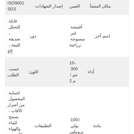
ISO9001 
مكان المنشأ:
الصين
إصدار الشهادات:
SGS
قابلة 
أقمشة 
للتحلل 
غير 
، 
اسم آخر:
دور:
منسوجة 
صديقة 
زراعية
للبيئة ، 
إلخ
10-
300 
حسب 
أداء:
اللون:
جم / 
الطلب
م 2
لحماية 
المحصول 
من أضرار 
الآفات ، 
يسمح 
100٪ 
للماء 
مادة:
بولي 
التطبيقات:
والهواء 
بروبيلين