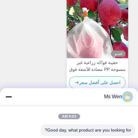
فيديو
حقيبة فواكه زراعية غير
منسوجة PP مضادة للأشعة فوق
البنفسجية واقية للموز والتفاح
احصل على أفضل سعر
Ms Wen
اتصال سريع
9:03 AM
Good day, what product are you looking for?
العنوان