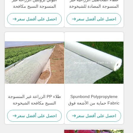
المنسوجة المضادة للشيخوخة
المنسوجة النسيج مكافحة
100٪ مادة البولي بروبيلين
الشيخوخة صحة البيئة
احصل على أفضل سعر
احصل على أفضل سعر
Spunbond Polypropylene
طلاء PP الزراعة غير المنسوجة
Fabric حماية من الأشعة فوق
النسيج مكافحة الشيخوخة
البنفسجية لفافات أقمشة غير
العرض حسب الطلب
احصل على أفضل سعر
احصل على أفضل سعر
منسوجة