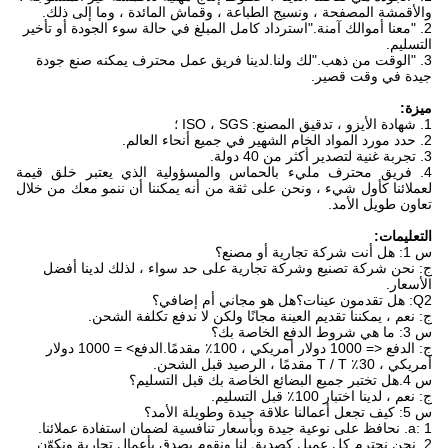
والأقمشة المصفحة ، ونسيج الطباعة ، وقماش المائدة ، وما إلى ذلك.
2. "معنا أموالك آمنة."استرداد كامل المبلغ في حالة سوء الجودة أو تأخير
التسليم.
3. "الوقت من ذهب."لك ولنا.لدينا فريق عمل محترف يمكنه صنع جودة
جيدة في وقت قصير.
ميزة:
1. شهادة الأيزو ، تدقيق المصنع: ISO ، SGS ؛
2. حدد مورد المواد الخام الشهير في جميع أنحاء العالم.
3. تجربة غنية لتصدير أكثر من 40 دولة.
4. فريق محترف مليء بالحماس والمسؤولية الذي يعتبر خلق قيمة
لعملائنا كأول شيء ، ونحن على ثقة من أنه يمكننا أن ننمو معك من خلال
تعاون طويل الأمد.
التعليمات:
س 1: هل أنت شركة تجارية أو مصنع؟
ج: نحن شركة تصنيع وشركة تجارية على حد سواء ، لذلك لدينا أفضل
الأسعار.
Q2: هل تقدمون عينات؟هل هو مجاني أم إضافي؟
ج: نعم ، يمكننا تقديم العينة مجانًا ولكن لا ندفع تكلفة الشحن.
س 3: ما هي شروط الدفع الخاصة بك؟
ج: الدفع <= 1000 دولار أمريكي ، 100٪ مقدمًا.الدفع> = 1000 دولار
أمريكي ، 30٪ T / T مقدمًا ، الرصيد قبل الشحن.
س 4.هل تختبر جميع البضائع الخاصة بك قبل التسليم؟
ج: نعم ، لدينا اختبار 100٪ قبل التسليم.
س 5: كيف تجعل أعمالنا علاقة جيدة وطويلة الأمد؟
a: 1. نحافظ على نوعية جيدة وبأسعار تنافسية لضمان استفادة عملائنا.
2. نحن نحترم كل عميل كصديق لنا ونقوم بصدق بأعمال تجارية ونكوّن