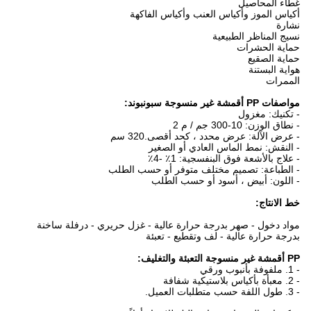
غطاء المحاصيل
أكياس الموز وأكياس العنب وأكياس الفاكهة
نشارة
نسيج المناظر الطبيعية
حماية الحشرات
حماية الصقيع
هواية البستنة
الممرات
مواصفات PP أقمشة غير منسوجة سبونبوند:
- تكنيك: مغزول
- نطاق الوزن: 10-300 جم / م 2
- عرض الآلة: عرض محدد ، كحد أقصى.320 سم
- النقش: نمط الماس العادي أو الصغير
- علاج بالأشعة فوق البنفسجية: 1٪ -4٪
- الطباعة: تصميم مختلف متوفر أو حسب الطلب
- اللون: أبيض ، أسود أو حسب الطلب
خط الانتاج:
مواد دخول - صهر بدرجة حرارة عالية - غزل حريري - درفلة ساخنة
بدرجة حرارة عالية - لف وتقطيع - تعبئة
PP أقمشة غير منسوجة التعبئة والتغليف:
- 1. ملفوفة بأنبوب ورقي
- 2. معبأة بأكياس بلاستيكية شفافة
- 3. طول اللفة حسب متطلبات العميل.