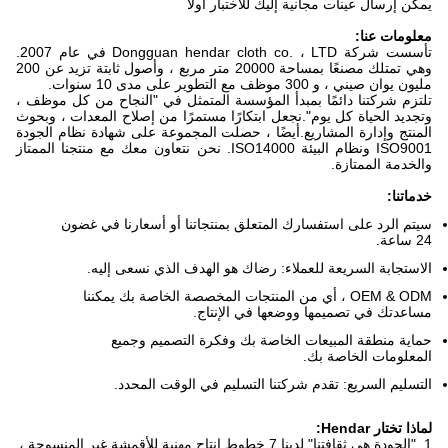
يمكن إرسال عينات مجانية إليك للاختبار أولاً
معلومات عنا:
تأسست شركة Dongguan hendar cloth co. ، LTD في عام 2007.
وهي تمتلك مصنعًا بمساحة 20000 متر مربع ، وأصول ثابتة تزيد عن 200
مليون يوان صيني ، و 300 موظف مع التطوير على مدى 10 سنوات.
تلتزم شركتنا دائمًا بمبدأ المؤسسة المتمثل في "النجاح من كل موظف ،
وتجديد الحياة كل يوم".نجعل ابتكارًا مستمرًا من إصلاح المعدات ، وبحوث
المنتج وإدارة المشاريع.أيضًا ، حصلت المجموعة على شهادة نظام الجودة
ISO9001 ونظام البيئة ISO14000. نحن نتعاون معك مع منتجنا الممتاز
والخدمة الممتازة.
خدماتنا:
سيتم الرد على استفسارك المتعلق بمنتجاتنا أو أسعارنا في غضون
24 ساعة.
الاستجابة السريعة للعملاء: رضاك ​​هو الهدف الذي نسعى إليه.
OEM & ODM ، أي من المنتجات المخصصة الخاصة بك يمكننا
مساعدتك في تصميمها ووضعها في الإنتاج.
حماية منطقة المبيعات الخاصة بك وفكرة التصميم وجميع
المعلومات الخاصة بك.
التسليم السريع: تقدم شركتنا التسليم في الوقت المحدد.
لماذا تختار Hendar:
1. "الجودة هي ثقافتنا".لدينا 7 خطوط إنتاج مهنية للأقمشة غير المنسوجة ،