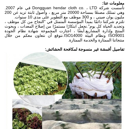
معلومات عنا:
تأسست شركة Dongguan hendar cloth co. ، LTD في عام 2007.
وهي تمتلك مصنعًا بمساحة 20000 متر مربع ، وأصول ثابتة تزيد عن 200
مليون يوان صيني ، و 300 موظف مع التطوير على مدى 10 سنوات.
تلتزم شركتنا دائمًا بمبدأ المؤسسة المتمثل في "النجاح من كل موظف ،
وتجديد الحياة كل يوم".نجعل ابتكارًا مستمرًا من إصلاح المعدات ، وبحوث
المنتج وإدارة المشاريع.أيضًا ، اجتازت المجموعة شهادة نظام الجودة
ISO9001 ونظام البيئة ISO14000.نتوقع أن نتعاون معكم من خلال
منتجاتنا الممتازة والخدمة الممتازة.
تفاصيل أقمشة غير منسوجة لمكافحة الحشائش: