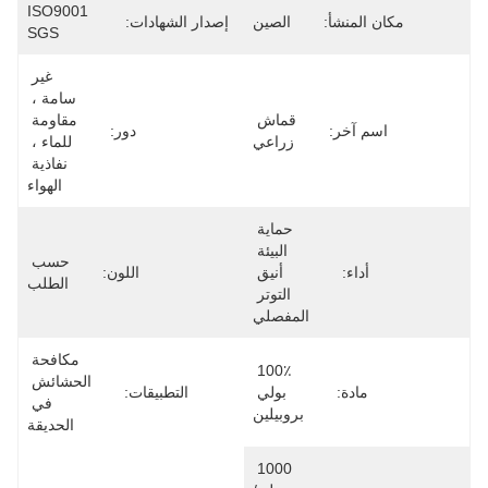
ISO9001 
مكان المنشأ:
الصين
إصدار الشهادات:
SGS
غير 
سامة ، 
قماش 
مقاومة 
اسم آخر:
دور:
زراعي
للماء ، 
نفاذية 
الهواء
حماية 
البيئة 
حسب 
أداء:
أنيق 
اللون:
الطلب
التوتر 
المفصلي
مكافحة 
100٪ 
الحشائش 
مادة:
بولي 
التطبيقات:
في 
بروبيلين
الحديقة
1000 