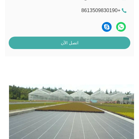
+8613509830190
اتصل الآن