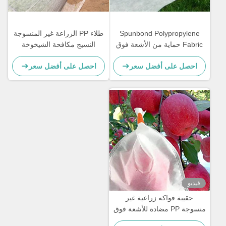
Spunbond Polypropylene
طلاء PP الزراعة غير المنسوجة
Fabric حماية من الأشعة فوق
النسيج مكافحة الشيخوخة
البنفسجية لفافات أقمشة غير
العرض حسب الطلب
احصل على أفضل سعر
احصل على أفضل سعر
منسوجة
فيديو
حقيبة فواكه زراعية غير
منسوجة PP مضادة للأشعة فوق
البنفسجية واقية للموز والتفاح