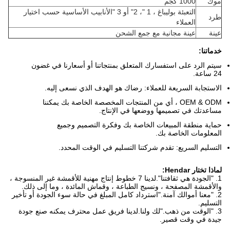
موك
1000 كجم
التعبئة بوليباغ ، 1 "، 2" أو 3 "الأنابيب الأساسية حسب اختيار
طرد
العملاء
عينة
عينة مجانية مع جمع الشحن
خدماتنا:
سيتم الرد على استفسارك المتعلق بمنتجاتنا أو أسعارنا في غضون
24 ساعة.
الاستجابة السريعة للعملاء: رضاك ​​هو الهدف الذي نسعى إليه.
OEM & ODM ، أي من المنتجات المخصصة الخاصة بك يمكننا
مساعدتك في تصميمها ووضعها في الإنتاج.
حماية منطقة المبيعات الخاصة بك وفكرة التصميم وجميع
المعلومات الخاصة بك.
التسليم السريع: تقدم شركتنا التسليم في الوقت المحدد.
لماذا تختار Hendar:
1. "الجودة هي ثقافتنا".لدينا 7 خطوط إنتاج مهنية للأقمشة غير المنسوجة ،
والأقمشة المصفحة ، ونسيج الطباعة ، وقماش المائدة ، وما إلى ذلك.
2. "معنا أموالك آمنة."استرداد كامل المبلغ في حالة سوء الجودة أو تأخير
التسليم.
3. "الوقت من ذهب."لك ولنا.لدينا فريق عمل محترف يمكنه صنع جودة
جيدة في وقت قصير.