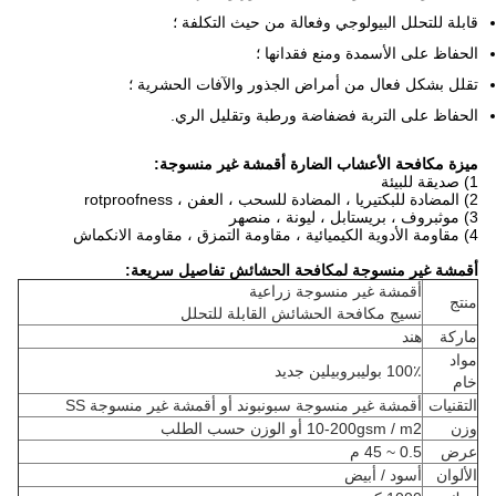
قابلة للتحلل البيولوجي وفعالة من حيث التكلفة ؛
الحفاظ على الأسمدة ومنع فقدانها ؛
تقلل بشكل فعال من أمراض الجذور والآفات الحشرية ؛
الحفاظ على التربة فضفاضة ورطبة وتقليل الري.
ميزة مكافحة الأعشاب الضارة أقمشة غير منسوجة:
1) صديقة للبيئة
2) المضادة للبكتيريا ، المضادة للسحب ، العفن ، rotproofness
3) موثبروف ، بريستابل ، ليونة ، منصهر
4) مقاومة الأدوية الكيميائية ، مقاومة التمزق ، مقاومة الانكماش
أقمشة غير منسوجة لمكافحة الحشائش تفاصيل سريعة:
أقمشة غير منسوجة زراعية
منتج
نسيج مكافحة الحشائش القابلة للتحلل
ماركة
هند
مواد
100٪ بوليبروبيلين جديد
خام
التقنيات
أقمشة غير منسوجة سبونبوند أو أقمشة غير منسوجة SS
وزن
10-200gsm / m2 أو الوزن حسب الطلب
عرض
0.5 ~ 45 م
الألوان
أسود / أبيض