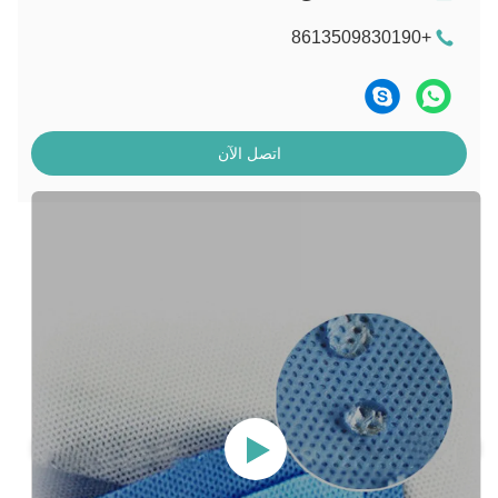
+8613509830190
اتصل الآن