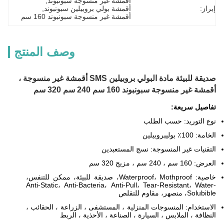
أقمشة غير منسوجة سبونبوند
, 
إبراز:
أقمشة بولي بروبيلين سبونبوند
, 
أقمشة غير منسوجة سبونبوند 160 سم
وصف المنتج
صديقة للبيئة مادة البولي بروبيلين SMS أقمشة غير منسوجة ،
أقمشة غير منسوجة سبونبوند 160 سم 240 سم 320 سم
تفاصيل سريعة:
نوع التوريد: حسب الطلب
الخامة: 100٪ بوليبروبيلين
التقنيات غير المنسوجة: نسج المستعبدين
العرض: 160 سم ، 240 سم ، مزيج 320 سم
خاصية: Waterproof، Mothproof، صديقة للبيئة، ممكن للتنفس،
Anti-Static، Anti-Bacteria، Anti-Pull، Tear-Resistant، Water-
Solubible، منصهر، مقاوم للتقلص
الاستخدام: المنسوجات المنزلية ، المستشفى ، الزراعة ، الحقائب ،
النظافة ، الملابس ، السيارة ، الصناعة ، الأحذية ، الربط