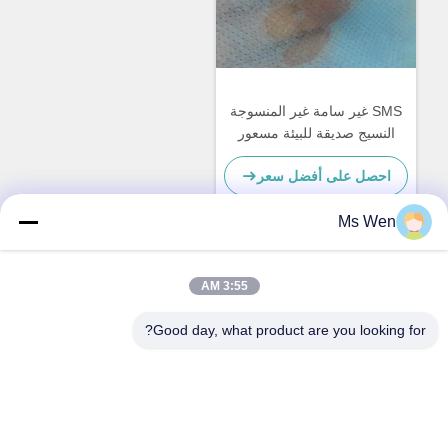
SMS غير سامة غير المنسوجة
النسيج صديقة للبيئة مسعور
للماء لحفاضات
احصل على أفضل سعر
Ms Wen
اتصال سريع
3:55 AM
Good day, what product are you looking for?
العنوان
الطابق الثاني، المبنى 1، رقم 36، شارع شينجو، لينكون، بلدة
تانغشيا، مدينة دونغغغوان
الهاتف