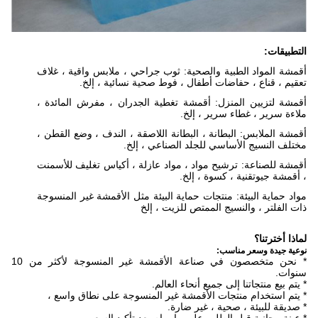
التطبيقات:
أقمشة المواد الطبية والصحية: ثوب جراحي ، ملابس واقية ، غلاف
تعقيم ، قناع ، حفاضات أطفال ، فوط صحية نسائية ، إلخ.
أقمشة لتزيين المنزل: أقمشة تغطية الجدران ، مفرش المائدة ،
ملاءة سرير ، غطاء سرير ، إلخ.
أقمشة الملابس: البطانة ، البطانة اللاصقة ، الندف ، وضع القطن ،
مختلف النسيج الأساسي للجلد الصناعي ، إلخ.
أقمشة للصناعة: ترشيح مواد ، مواد عازلة ، أكياس تغليف للأسمنت
، أقمشة جيوتقنية ، كسوة ، إلخ.
مواد حماية البيئة: منتجات حماية البيئة مثل الأقمشة غير المنسوجة
ذات الفلتر ، والنسيج الممتص للزيت ، إلخ
لماذا أخترتنا؟
نوعية جيدة وسعر مناسب:
* نحن متخصصون في صناعة الأقمشة غير المنسوجة لأكثر من 10
سنوات.
* يتم بيع منتجاتنا إلى جميع أنحاء العالم.
* يتم استخدام منتجات الأقمشة غير المنسوجة على نطاق واسع ،
* صديقة للبيئة ، صحية ، غير ضارة.
* عينة مجانية قبل الطلب على ما يرام بعد تأكيد السعر.