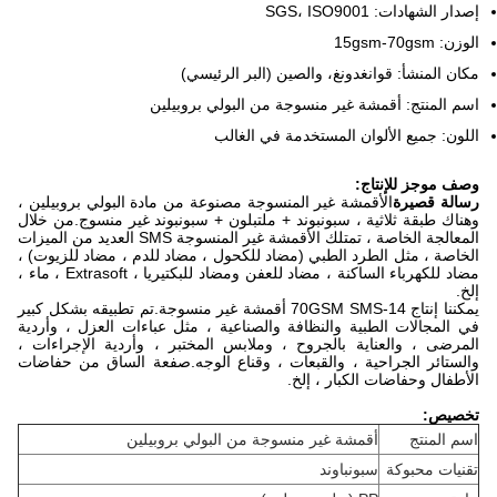
إصدار الشهادات: SGS، ISO9001
الوزن: 15gsm-70gsm
مكان المنشأ: قوانغدونغ، والصين (البر الرئيسي)
اسم المنتج: أقمشة غير منسوجة من البولي بروبيلين
اللون: جميع الألوان المستخدمة في الغالب
وصف موجز للإنتاج:
رسالة قصيرة
الأقمشة غير المنسوجة مصنوعة من مادة البولي بروبيلين ،
وهناك طبقة ثلاثية ، سبونبوند + ملتبلون + سبونبوند غير منسوج.من خلال
المعالجة الخاصة ، تمتلك الأقمشة غير المنسوجة SMS العديد من الميزات
الخاصة ، مثل الطرد الطبي (مضاد للكحول ، مضاد للدم ، مضاد للزيوت) ،
مضاد للكهرباء الساكنة ، مضاد للعفن ومضاد للبكتيريا ، Extrasoft ، ماء ،
إلخ.
يمكننا إنتاج 14-70GSM SMS أقمشة غير منسوجة.تم تطبيقه بشكل كبير
في المجالات الطبية والنظافة والصناعية ، مثل عباءات العزل ، وأردية
المرضى ، والعناية بالجروح ، وملابس المختبر ، وأردية الإجراءات ،
والستائر الجراحية ، والقبعات ، وقناع الوجه.صفعة الساق من حفاضات
الأطفال وحفاضات الكبار ، إلخ.
تخصيص:
اسم المنتج
أقمشة غير منسوجة من البولي بروبيلين
تقنيات محبوكة
سبونباوند