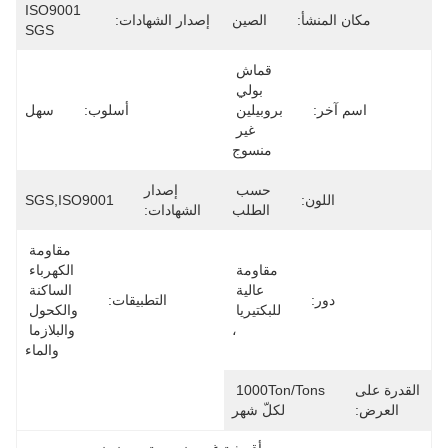
ISO9001 
مكان المنشأ:
الصين
إصدار الشهادات:
SGS
قماش 
بولي 
اسم آخر:
بروبيلين 
أسلوب:
سهل
غير 
منسوج
حسب 
إصدار
اللون:
SGS,ISO9001
الطلب
الشهادات:
مقاومة 
مقاومة 
الكهرباء 
عالية 
الساكنة 
دور:
التطبيقات:
للبكتيريا 
والكحول 
،
والبلازما 
والماء
القدرة على
1000Ton/Tons 
العرض:
لكلّ شهر