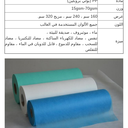
مادة
PP (بولي بروبلين)
وزن
15gsm-70gsm
عرض
160 سم ، 240 سم ، مزيج 320 سم.
اللون
جميع الألوان المستخدمة في الغالب
ماء ، موثبروف ، صديقة للبيئة ،
تنفس ، مضاد للكهرباء الساكنة ، مضاد للبكتيريا ، مضاد
ميزة
للسحب ، مقاوم للدموع ، قابل للذوبان في الماء ، مقاوم
للتقلص