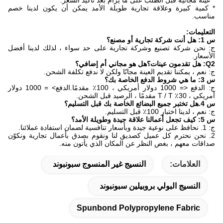
* كمية كبيرة وعلاقة تجارية طويلة الأمد يمكن أن يكون لدينا خصم
مناسب.
التعليمات:
س 1: هل أنت شركة تجارية أو مصنع؟
ج: نحن شركة تصنيع وشركة تجارية على حد سواء ، لذلك لدينا أفضل
الأسعار.
Q2: هل تقدمون عينات؟هل هو مجاني أم إضافي؟
ج: نعم ، يمكننا تقديم العينة مجانًا ولكن لا ندفع تكلفة الشحن.
س 3: ما هي شروط الدفع الخاصة بك؟
ج: الدفع <= 1000 دولار أمريكي ، 100٪ مقدمًا.الدفع> = 1000 دولار
أمريكي ، 30٪ T / T مقدمًا ، الرصيد قبل الشحن.
س 4.هل تختبر جميع البضائع الخاصة بك قبل التسليم؟
ج: نعم ، لدينا اختبار 100٪ قبل التسليم.
س 5: كيف تجعل أعمالنا علاقة جيدة وطويلة الأمد؟
ج: 1. نحافظ على نوعية جيدة وبأسعار تنافسية لضمان استفادة عملائنا.
2. نحن نحترم كل عميل كصديق لنا ونقوم بصدق بأعمال تجارية ونكوّن
صداقات معهم ، بغض النظر عن المكان الذي يأتون منه.
العلامات:
النسيج غير المنسوج سبونبوند
النسيج البولي بروبيلين سبونبوند
Spunbond Polypropylene Fabric