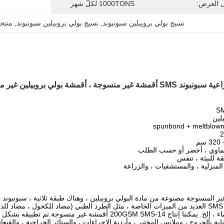
ى العرض:
1000TONS لكلّ شهر
نسيج بولي بروبيلين سبونبوند
, 
نسيج بولي بروبيلين سبونبوند
, 
منتج
وجة ، أقمشة بولي بروبيلين غير منسوجة
سماوي ، أخضر أو ​​حسب الطلب
ة للبيئة ، تنفس
لمنزلية ، والمستشفيات ، والزراعة
ر المنسوجة مصنوعة من مادة البولي بروبيلين ، وهناك طبقة ثلاثية ، سبونبوند 
الأقمشة غير المنسوجة SMS العديد من الميزات الخاصة ، مثل الطرد الطبي (مضاد للكحول 
للبكتيريا ، Extrasoft ، ماء ، إلخ. يمكننا إنتاج 14-GSM SMS
ناية بالجروح ، وملابس المختبر ، وأردية الإجراءات ، والستائر الجراحية ، وا