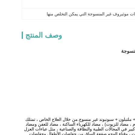
ات موثبروف غير المنسوجة التي يمكن التخلص منها
وصف المنتج
+ ملتبلون + سبونبوند غير منسوج.من خلال العلاج الخاص ، تمتلك
، مضاد للدم ، مضاد للزيوت) ، مضاد للكهرباء الساكنة ، مضاد للعفن ومضاد
200 أقمشة غير منسوجة.تم تطبيقه بشكل كبير في المجالات الطبية والنظافة والصناعية ، مثل عباءات العزل
لقبعات ، وقناع الوجه.صفعة الساق من حفاضات الأطفال وحفاضات