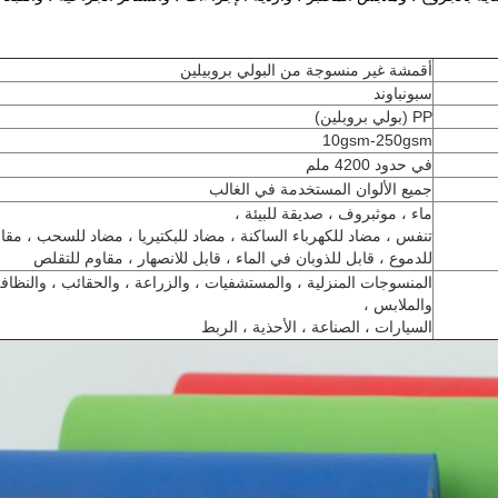
أقمشة غير منسوجة من البولي بروبيلين
سبونباوند
PP (بولي بروبلين)
10gsm-250gsm
في حدود 4200 ملم
جميع الألوان المستخدمة في الغالب
ماء ، موثبروف ، صديقة للبيئة ،
تنفس ، مضاد للكهرباء الساكنة ، مضاد للبكتيريا ، مضاد للسحب ، مقا
للدموع ، قابل للذوبان في الماء ، قابل للانصهار ، مقاوم للتقلص
المنسوجات المنزلية ، والمستشفيات ، والزراعة ، والحقائب ، والنظافة
والملابس ،
السيارات ، الصناعة ، الأحذية ، الربط