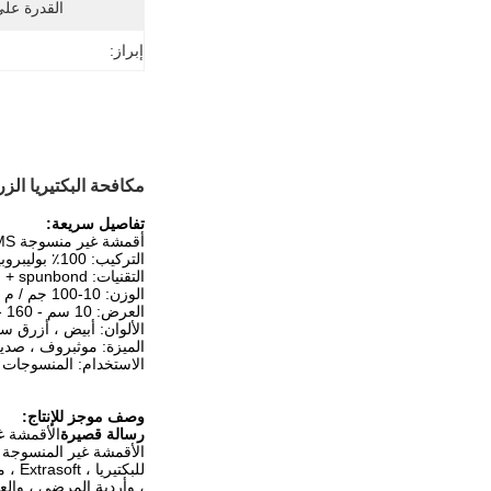
القدرة عل
إبراز:
مكافحة البكتيريا الزراعية سبونبوند SMS أقمشة غير منس
تفاصيل سريعة:
أقمشة غير منسوجة SMS
التركيب: 100٪ بوليبروبيلين
التقنيات: spunbond + meltblown + spunbond
الوزن: 10-100 جم / م 2
العرض: 10 سم - 160 - 320 سم
الألوان: أبيض ، أزرق 
الميزة: موثبروف ، صديق
الاستخدام: المنسوجات ا
وصف موجز للإنتاج:
رسالة قصيرة
الأقمشة غي
، وأردية المرضى ، والع