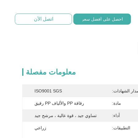
اتصل الآن
احصل على أفضل سعر
معلومات مفصلة
دار الشهادات:
ISO9001 SGS
مادة:
رقاقة PP والألياف PP رقيق
أداء:
تساوي جيد ، قوة عالية ، مرشح جيد
التطبيقات:
زراعي