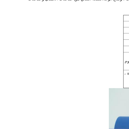
وم
 ،