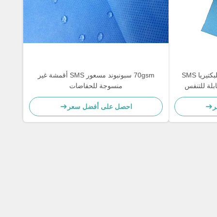
مادة البولي بروبيلين المضادة للبكتيريا SMS
70gsm سبونبوند مسعور SMS أقمشة غير
بلة للتنفس
منسوجة للحفاضات
ر
احصل على أفضل سعر