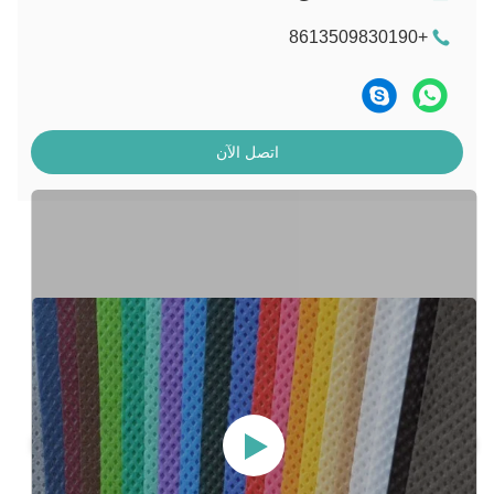
+8613509830190
اتصل الآن