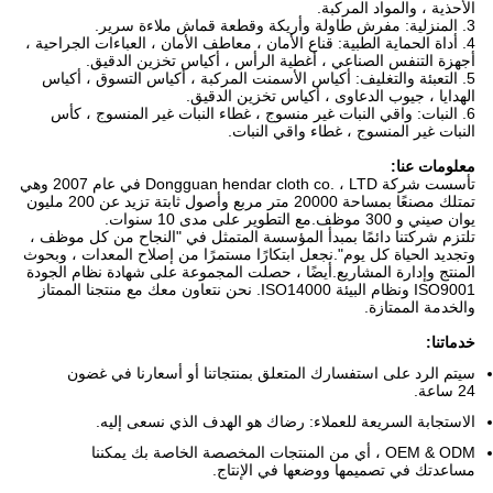
الأحذية ، والمواد المركبة.
3. المنزلية: مفرش طاولة وأريكة وقطعة قماش ملاءة سرير.
4. أداة الحماية الطبية: قناع الأمان ، معاطف الأمان ، العباءات الجراحية ،
أجهزة التنفس الصناعي ، أغطية الرأس ، أكياس تخزين الدقيق.
5. التعبئة والتغليف: أكياس الأسمنت المركبة ، أكياس التسوق ، أكياس
الهدايا ، جيوب الدعاوى ، أكياس تخزين الدقيق.
6. النبات: واقي النبات غير منسوج ، غطاء النبات غير المنسوج ، كأس
النبات غير المنسوج ، غطاء واقي النبات.
معلومات عنا:
تأسست شركة Dongguan hendar cloth co. ، LTD في عام 2007 وهي
تمتلك مصنعًا بمساحة 20000 متر مربع وأصول ثابتة تزيد عن 200 مليون
يوان صيني و 300 موظف.مع التطوير على مدى 10 سنوات.
تلتزم شركتنا دائمًا بمبدأ المؤسسة المتمثل في "النجاح من كل موظف ،
وتجديد الحياة كل يوم".نجعل ابتكارًا مستمرًا من إصلاح المعدات ، وبحوث
المنتج وإدارة المشاريع.أيضًا ، حصلت المجموعة على شهادة نظام الجودة
ISO9001 ونظام البيئة ISO14000. نحن نتعاون معك مع منتجنا الممتاز
والخدمة الممتازة.
خدماتنا:
سيتم الرد على استفسارك المتعلق بمنتجاتنا أو أسعارنا في غضون
24 ساعة.
الاستجابة السريعة للعملاء: رضاك ​​هو الهدف الذي نسعى إليه.
OEM & ODM ، أي من المنتجات المخصصة الخاصة بك يمكننا
مساعدتك في تصميمها ووضعها في الإنتاج.