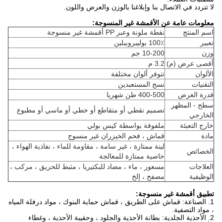
لا تتردد في الاتصال بنا وإبلاغنا بالوزن والعرض واللون.
معلومات عامة عن الأقمشة غير المنسوجة:
اسم المنتج
نقطة ملونة وعبر PP أقمشة غير منسوجة
تعبير
100٪ بوليبروبيلين
وزن
10-200 جم
أقصى عرض (م)
3.2 م
الألوان
تتوفر ألوان مختلفة
التقنيات
نسج المستعبدين
قدرة العرض
400-500 طن شهريا
سطح - المظهر
تصميم نقطي أو متقاطع أو خطي أو ماسي أو مطبوع
الخارجي
خارج التعبئة
ملفوفة بواسطة كيس بولي
مادة
قماش ، فحم الخيزران غير منسوج
لينة ممتازة ، غير سامة ، مقاومة للماء ، نفاذية الهواء ،
الخصائص
خاصية ممتازة للمعالجة
العلاجات
مسعور ، ماء ، مضاد للبكتيريا ، مثبط للحريق ، مركب ،
الوظيفية
مصفح ، إلخ
تطبيق أقمشة غير منسوجة:
1. الصناعة: قماش على الطريق ، قماش حماية البنوك ، مواد درفلة المياه
، مواد التصفية.
2. الأحذية الجلدية: بطانة الأحذية والجلود ، وحقيبة الأحذية ، وغطاء