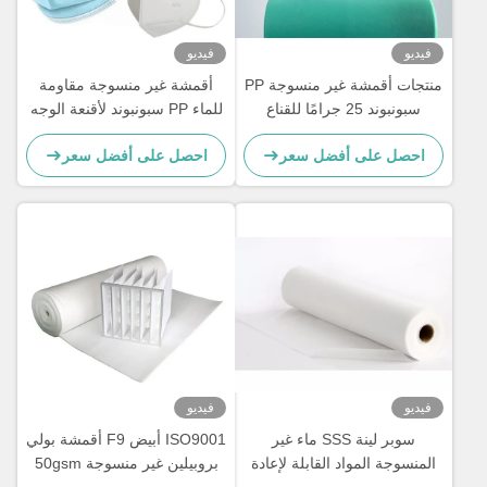
فيديو
فيديو
منتجات أقمشة غير منسوجة PP
أقمشة غير منسوجة مقاومة
سبونبوند 25 جرامًا للقناع
للماء PP سبونبوند لأقنعة الوجه
الجراحي
ثلاثية الطبقات N95 KF94
احصل على أفضل سعر
احصل على أفضل سعر
فيديو
فيديو
سوبر لينة SSS ماء غير
ISO9001 أبيض F9 أقمشة بولي
المنسوجة المواد القابلة لإعادة
بروبيلين غير منسوجة 50gsm
التدوير لصنع حفاضات
لأجهزة تنقية الهواء