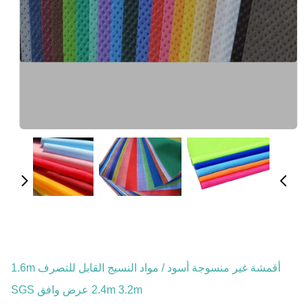
أقمشة غير منسوجة أسود / مواد النسيج القابل للتصرف 1.6m
2.4m 3.2m عرض وافق SGS