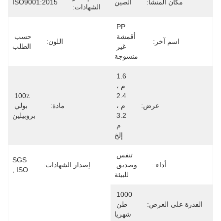
مكان المنشأ:
الصين
ISO9001:2015
الشهادات:
PP 
أقمشة 
حسب 
اسم آخر:
اللون:
غير 
الطلب
منسوجة
1.6 
م ، 
100٪ 
2.4 
عرض:
م ، 
مادة:
بولي 
3.2 
بروبيلين
م 
إلخ
تنفس 
SGS 
أداء::
وصديق 
إصدار الشهادات:
, ISO
للبيئة
1000 
القدرة على العرض:
طن 
شهريا