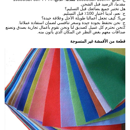
مقدما، الرصيد قبل الشحن.
هل تختبر جميع بضائعك قبل التسليم؟
ج: نعم، لدينا اختبار 100٪ قبل التسليم.
س5: كيف تجعل أعمالنا طويلة الأجل وعلاقة جيدة؟
ج: نحن نحتفظ بجودة جيدة وسعر تنافسي لضمان استفادة عملائنا.
2نحن نحترم كل عميل كصديق لنا ونحن نقوم بأعمال تجارية بصدق ونصنع
صداقات معهم بغض النظر عن المكان الذي يأتون منه.
قطعة من الأقمشة غير المنسوجة