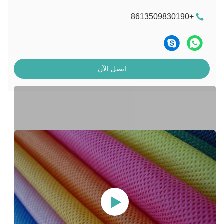
+8613509830190
اتصل الآن