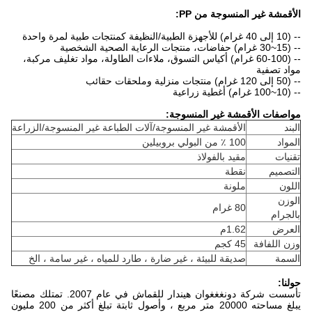
الأقمشة غير المنسوجة من PP:
-- (10 إلى 40 غرام) للأجهزة الطبية/النظيفة كمنتجات طبية لمرة واحدة
-- (15~30 غرام) حفاضات، منتجات الرعاية الصحية الشخصية
-- (60-100 غرام) أكياس التسوق، ملاءات الطاولة، مواد تغليف مركبة،
مواد تصفية
-- (50 إلى 120 غرام) منتجات منزلية وملحقات حقائب
-- (10~100 غرام) أغطية زراعية
مواصفات الأقمشة غير المنسوجة:
البند
الأقمشة غير المنسوجة/آلات الطباعة غير المنسوجة/الزراعة
المواد
100 ٪ من البولي بروبيلين
تقنيات
مقيد بالفولاذ
التصميم
نقطة
اللون
ملونة
الوزن
80 غرام
بالجرام
العرض
1.62م
وزن اللفافة
45 كجم
السمة
صديقة للبيئة ، غير ضارة ، طارد للمياه ، غير سامة ، الخ
حولنا:
تأسست شركة دونغغغوان هيندار للقماش في عام 2007. تمتلك مصنعًا
يبلغ مساحته 20000 متر مربع ، وأصول ثابتة تبلغ أكثر من 200 مليون