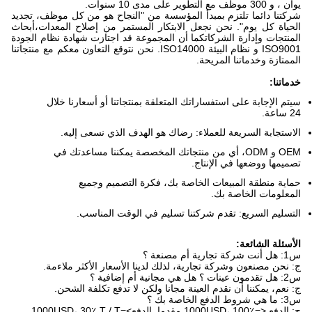
يوان ، و 300 موظف مع التطوير على مدى 10 سنوات.
شركتنا دائما تلتزم بمبدأ المؤسسة من "النجاح هو من كل موظف، تجديد
الحياة كل يوم". نحن نجعل الابتكار المستمر من إصلاح المعدات،أبحاث
المنتجات وإدارة الشركاتكما أن المجموعة قد اجتازت شهادة نظام الجودة
ISO9001 و نظام البيئة ISO14000. نحن نتوقع التعاون معكم مع منتجاتنا
الممتازة وخدماتنا المريحة.
خدماتنا:
سيتم الإجابة على استفساراتك المتعلقة بمنتجاتنا أو أسعارنا خلال
24 ساعة.
الاستجابة السريعة للعملاء: رضاك هو الهدف الذي نسعى إليه.
OEM و ODM، أي من منتجاتك المخصصة يمكننا مساعدتك في
تصميمها ووضعها في الإنتاج.
حماية منطقة المبيعات الخاصة بك، فكرة التصميم وجميع
المعلومات الخاصة بك.
التسليم السريع: تقدم شركتنا تسليم في الوقت المناسب.
الأسئلة الشائعة:
س1: هل أنت شركة تجارية أم مصنعة ؟
ج: نحن مصنعون وشركة تجارية، لذلك لدينا الأسعار الأكثر ملاءمة.
س2: هل تقدمون عينات ؟ هل هي مجانية أم إضافية ؟
ج: نعم، يمكننا أن نقدم العينة مجانا ولكن لا تدفع تكلفة الشحن.
س3: ما هي شروط الدفع الخاصة بك ؟
ج: الدفع <=1000USD، 100٪ مقدما. الدفع>=1000USD، 30٪ T / T