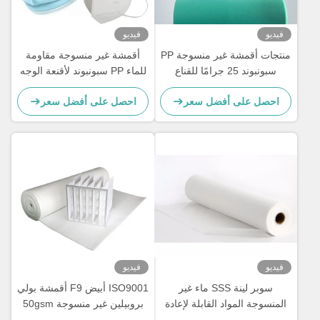
فيديو
فيديو
منتجات أقمشة غير منسوجة PP
أقمشة غير منسوجة مقاومة
سبونبوند 25 جرامًا للقناع
للماء PP سبونبوند لأقنعة الوجه
الجراحي
ثلاثية الطبقات N95 KF94
احصل على أفضل سعر
احصل على أفضل سعر
فيديو
فيديو
سوبر لينة SSS ماء غير
ISO9001 أبيض F9 أقمشة بولي
المنسوجة المواد القابلة لإعادة
بروبيلين غير منسوجة 50gsm
التدوير لصنع حفاضات
لأجهزة تنقية الهواء