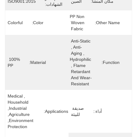
مكان المنشأ:
الصين
ISO9001:2015
الشهادات:
PP Non 
Colorful
Color:
Woven 
Other Name:
Fabric
Anti-Static 
, Anti-
Aging , 
100% 
Hydrophilic 
Material:
Function:
PP
, Flame 
Retardant 
And Wear-
Resistant
Medical , 
Household 
صديقة 
,industrial 
أداء::
Applications:
للبيئة
,agriculture 
,Environment 
Protection