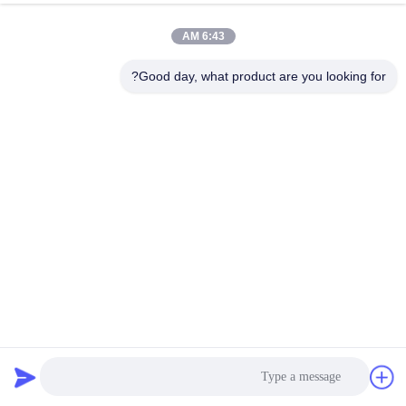
6:43 AM
Good day, what product are you looking for?
يمكن ارتداؤها ثوب الرسائل القصيرة غير المنسوجة النسيج
للاستخدام الطبي عالية القوة موثبرووف
SMS أقمشة غير المنسوجة
2025-06-09
643 الرؤى